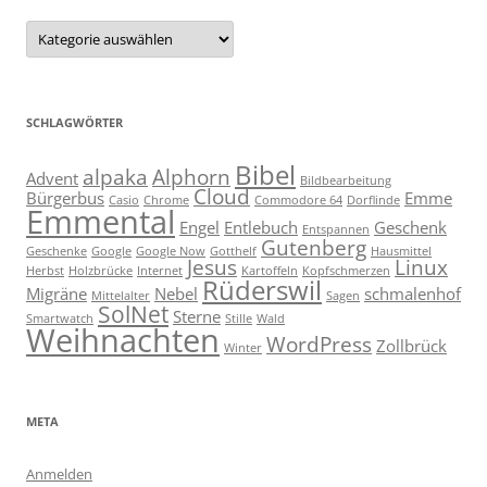
Kategorien
SCHLAGWÖRTER
Bibel
alpaka
Alphorn
Advent
Bildbearbeitung
Cloud
Bürgerbus
Emme
Casio
Chrome
Commodore 64
Dorflinde
Emmental
Engel
Entlebuch
Geschenk
Entspannen
Gutenberg
Geschenke
Google
Google Now
Gotthelf
Hausmittel
Jesus
Linux
Herbst
Holzbrücke
Internet
Kartoffeln
Kopfschmerzen
Rüderswil
Migräne
Nebel
schmalenhof
Mittelalter
Sagen
SolNet
Sterne
Smartwatch
Stille
Wald
Weihnachten
WordPress
Zollbrück
Winter
META
Anmelden