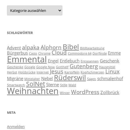
Kategorien
SCHLAGWÖRTER
Bibel
alpaka
Alphorn
Advent
Bildbearbeitung
Cloud
Bürgerbus
Emme
Casio
Chrome
Commodore 64
Dorflinde
Emmental
Engel
Entlebuch
Geschenk
Entspannen
Gutenberg
Geschenke
Google
Google Now
Gotthelf
Hausmittel
Jesus
Linux
Herbst
Holzbrücke
Internet
Kartoffeln
Kopfschmerzen
Rüderswil
Migräne
Nebel
schmalenhof
Mittelalter
Sagen
SolNet
Sterne
Smartwatch
Stille
Wald
Weihnachten
WordPress
Zollbrück
Winter
META
Anmelden