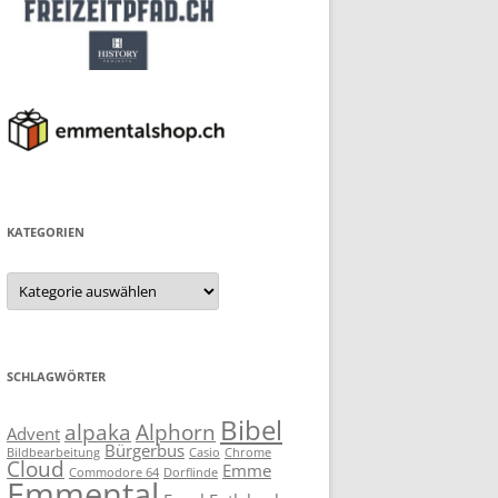
KATEGORIEN
Kategorien
SCHLAGWÖRTER
Bibel
alpaka
Alphorn
Advent
Bürgerbus
Bildbearbeitung
Casio
Chrome
Cloud
Emme
Commodore 64
Dorflinde
Emmental