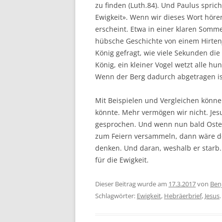
zu finden (Luth.84). Und Paulus spric
Ewigkeit». Wenn wir dieses Wort höre
erscheint. Etwa in einer klaren Somm
hübsche Geschichte von einem Hirte
König gefragt, wie viele Sekunden die 
König, ein kleiner Vogel wetzt alle h
Wenn der Berg dadurch abgetragen ist
Mit Beispielen und Vergleichen könne
könnte. Mehr vermögen wir nicht. Jes
gesprochen. Und wenn nun bald Oste
zum Feiern versammeln, dann wäre d
denken. Und daran, weshalb er starb.
für die Ewigkeit.
Dieser Beitrag wurde am
17.3.2017
von
Ben
Schlagwörter:
Ewigkeit
,
Hebräerbrief
,
Jesus
.