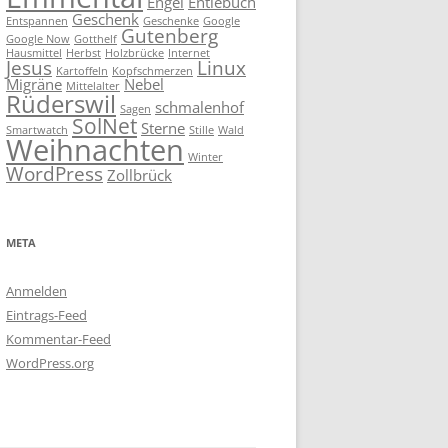
Engel
Entlebuch
Geschenk
Entspannen
Geschenke
Google
Gutenberg
Google Now
Gotthelf
Hausmittel
Herbst
Holzbrücke
Internet
Jesus
Linux
Kartoffeln
Kopfschmerzen
Migräne
Nebel
Mittelalter
Rüderswil
schmalenhof
Sagen
SolNet
Sterne
Smartwatch
Stille
Wald
Weihnachten
Winter
WordPress
Zollbrück
META
Anmelden
Eintrags-Feed
Kommentar-Feed
WordPress.org