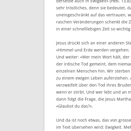
derselbe auch in Ewigkeit» (Heb. 13,8
sehr tröstliches, denn sie bedeutet, d
uneingeschränkt auf das vertrauen, wa
raschen Veränderungen schenkt die Zu
in einer schnelllebigen Zeit so wichtig 
Jesus drückt sich an einer anderen S
«Himmel und Erde werden vergehen; m
Und weiter: «Wer mein Wort hält, der 
der irdische Tod gemeint, dem nieman
einzelnen Menschen hin. Wir sterben
zu einem ewigen Leben auferstehen. A
verzweifelt über den Tod ihres Brude
wenn er stirbt. Und wer lebt und an m
dann folgt die Frage, die Jesus Martha 
«Glaubst du das?».
Und da ist noch etwas, das von gross
im Text übersehen wird: Ewigkeit. Me