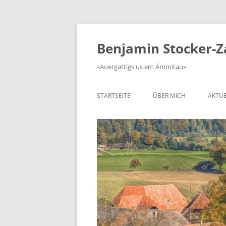
Zum
Inhalt
springen
Benjamin Stocker-
«Auergattigs us em Ämmitau»
STARTSEITE
ÜBER MICH
AKTUE