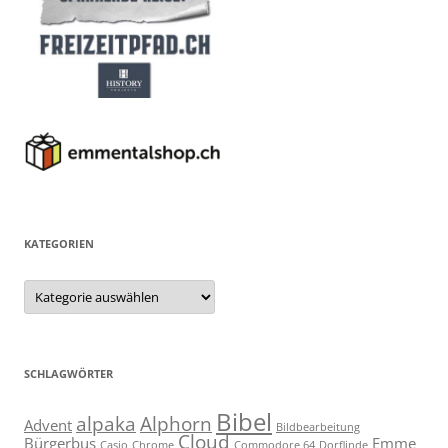
KATEGORIEN
Kategorien
SCHLAGWÖRTER
Bibel
alpaka
Alphorn
Advent
Bildbearbeitung
Cloud
Bürgerbus
Emme
Casio
Chrome
Commodore 64
Dorflinde