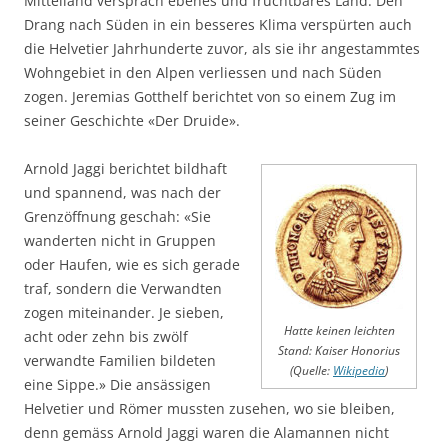
Mittelland versprach ebenes und fruchtbares Land. Den
Drang nach Süden in ein besseres Klima verspürten auch
die Helvetier Jahrhunderte zuvor, als sie ihr angestammtes
Wohngebiet in den Alpen verliessen und nach Süden
zogen. Jeremias Gotthelf berichtet von so einem Zug im
seiner Geschichte «Der Druide».
Arnold Jaggi berichtet bildhaft
und spannend, was nach der
Grenzöffnung geschah: «Sie
wanderten nicht in Gruppen
oder Haufen, wie es sich gerade
traf, sondern die Verwandten
zogen miteinander. Je sieben,
Hatte keinen leichten
acht oder zehn bis zwölf
Stand: Kaiser Honorius
verwandte Familien bildeten
(Quelle:
Wikipedia
)
eine Sippe.» Die ansässigen
Helvetier und Römer mussten zusehen, wo sie bleiben,
denn gemäss Arnold Jaggi waren die Alamannen nicht