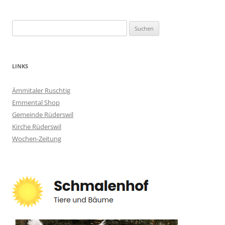
Suchen
nach:
LINKS
Ämmitaler Ruschtig
Emmental Shop
Gemeinde Rüderswil
Kirche Rüderswil
Wochen-Zeitung