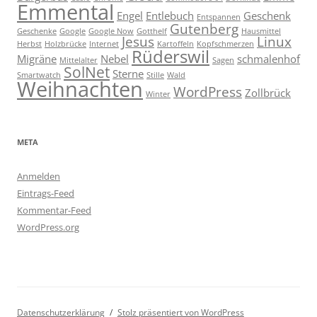
Emmental
Engel
Entlebuch
Geschenk
Entspannen
Gutenberg
Geschenke
Google
Google Now
Gotthelf
Hausmittel
Jesus
Linux
Herbst
Holzbrücke
Internet
Kartoffeln
Kopfschmerzen
Rüderswil
Migräne
Nebel
schmalenhof
Mittelalter
Sagen
SolNet
Sterne
Smartwatch
Stille
Wald
Weihnachten
WordPress
Zollbrück
Winter
META
Anmelden
Eintrags-Feed
Kommentar-Feed
WordPress.org
Datenschutzerklärung
Stolz präsentiert von WordPress