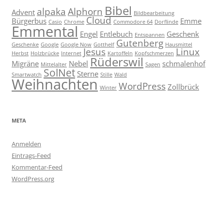
Bibel
alpaka
Alphorn
Advent
Bildbearbeitung
Cloud
Bürgerbus
Emme
Casio
Chrome
Commodore 64
Dorflinde
Emmental
Engel
Entlebuch
Geschenk
Entspannen
Gutenberg
Geschenke
Google
Google Now
Gotthelf
Hausmittel
Jesus
Linux
Herbst
Holzbrücke
Internet
Kartoffeln
Kopfschmerzen
Rüderswil
Migräne
Nebel
schmalenhof
Mittelalter
Sagen
SolNet
Sterne
Smartwatch
Stille
Wald
Weihnachten
WordPress
Zollbrück
Winter
META
Anmelden
Eintrags-Feed
Kommentar-Feed
WordPress.org