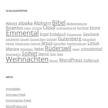
SCHLAGWÖRTER
Bibel
alpaka
Alphorn
Advent
Bildbearbeitung
Cloud
Bürgerbus
Emme
Casio
Chrome
Commodore 64
Dorflinde
Emmental
Engel
Entlebuch
Geschenk
Entspannen
Gutenberg
Geschenke
Google
Google Now
Gotthelf
Hausmittel
Jesus
Linux
Herbst
Holzbrücke
Internet
Kartoffeln
Kopfschmerzen
Rüderswil
Migräne
Nebel
schmalenhof
Mittelalter
Sagen
SolNet
Sterne
Smartwatch
Stille
Wald
Weihnachten
WordPress
Zollbrück
Winter
META
Anmelden
Eintrags-Feed
Kommentar-Feed
WordPress.org