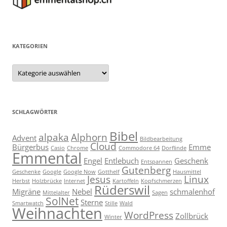
KATEGORIEN
Kategorien
SCHLAGWÖRTER
Bibel
alpaka
Alphorn
Advent
Bildbearbeitung
Cloud
Bürgerbus
Emme
Casio
Chrome
Commodore 64
Dorflinde
Emmental
Engel
Entlebuch
Geschenk
Entspannen
Gutenberg
Geschenke
Google
Google Now
Gotthelf
Hausmittel
Jesus
Linux
Herbst
Holzbrücke
Internet
Kartoffeln
Kopfschmerzen
Rüderswil
Migräne
Nebel
schmalenhof
Mittelalter
Sagen
SolNet
Sterne
Smartwatch
Stille
Wald
Weihnachten
WordPress
Zollbrück
Winter