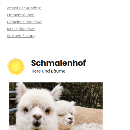
Ämmitaler Ruschtig
Emmental Shop
Gemeinde Rüderswil
Kirche Rüderswil
Wochen-Zeitung