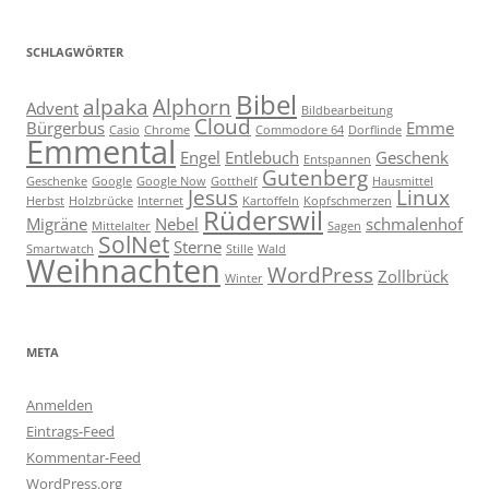
SCHLAGWÖRTER
Bibel
alpaka
Alphorn
Advent
Bildbearbeitung
Cloud
Bürgerbus
Emme
Casio
Chrome
Commodore 64
Dorflinde
Emmental
Engel
Entlebuch
Geschenk
Entspannen
Gutenberg
Geschenke
Google
Google Now
Gotthelf
Hausmittel
Jesus
Linux
Herbst
Holzbrücke
Internet
Kartoffeln
Kopfschmerzen
Rüderswil
Migräne
Nebel
schmalenhof
Mittelalter
Sagen
SolNet
Sterne
Smartwatch
Stille
Wald
Weihnachten
WordPress
Zollbrück
Winter
META
Anmelden
Eintrags-Feed
Kommentar-Feed
WordPress.org