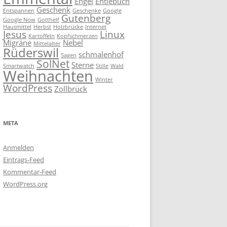
Engel
Entlebuch
Geschenk
Entspannen
Geschenke
Google
Gutenberg
Google Now
Gotthelf
Hausmittel
Herbst
Holzbrücke
Internet
Jesus
Linux
Kartoffeln
Kopfschmerzen
Migräne
Nebel
Mittelalter
Rüderswil
schmalenhof
Sagen
SolNet
Sterne
Smartwatch
Stille
Wald
Weihnachten
Winter
WordPress
Zollbrück
META
Anmelden
Eintrags-Feed
Kommentar-Feed
WordPress.org