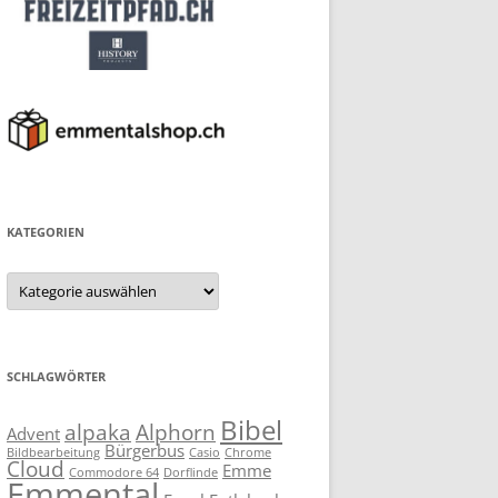
KATEGORIEN
Kategorien
SCHLAGWÖRTER
Bibel
alpaka
Alphorn
Advent
Bürgerbus
Bildbearbeitung
Casio
Chrome
Cloud
Emme
Commodore 64
Dorflinde
Emmental