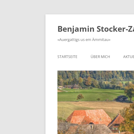
Zum
Inhalt
springen
Benjamin Stocker-
«Auergattigs us em Ämmitau»
STARTSEITE
ÜBER MICH
AKTUE