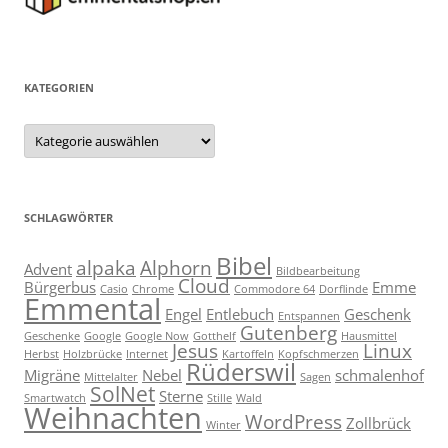
KATEGORIEN
Kategorien
SCHLAGWÖRTER
Bibel
alpaka
Alphorn
Advent
Bildbearbeitung
Cloud
Bürgerbus
Emme
Casio
Chrome
Commodore 64
Dorflinde
Emmental
Engel
Entlebuch
Geschenk
Entspannen
Gutenberg
Geschenke
Google
Google Now
Gotthelf
Hausmittel
Jesus
Linux
Herbst
Holzbrücke
Internet
Kartoffeln
Kopfschmerzen
Rüderswil
Migräne
Nebel
schmalenhof
Mittelalter
Sagen
SolNet
Sterne
Smartwatch
Stille
Wald
Weihnachten
WordPress
Zollbrück
Winter