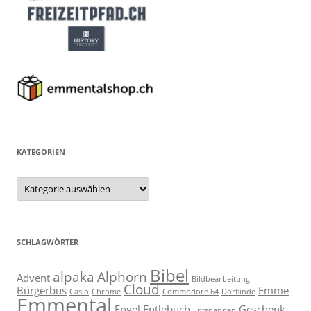
KATEGORIEN
Kategorien
SCHLAGWÖRTER
Bibel
alpaka
Alphorn
Advent
Bildbearbeitung
Cloud
Bürgerbus
Emme
Casio
Chrome
Commodore 64
Dorflinde
Emmental
Engel
Entlebuch
Geschenk
Entspannen