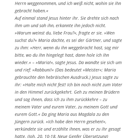
Herrn weggenommen, und ich weiß nicht, wohin sie ihn
gebracht haben.«
Auf einmal stand Jesus hinter ihr. Sie drehte sich nach
ihm um und sah ihn, erkannte ihn jedoch nicht.
»Warum weinst du, liebe Frau?«, fragte er sie. »Wen
suchst du?« Maria dachte, es sei der Gärtner, und sagte
zu ihm: »Herr, wenn du ihn weggebracht hast, sag mir
bitte, wo du ihn hingelegt hast, dann hole ich ihn
wieder.« – »Maria!«, sagte Jesus. Da wandte sie sich um
und rief: »Rabbuni!« (Das bedeutet »Meister«; Maria
gebrauchte den hebräischen Ausdruck.) Jesus sagte zu
ihr: »Halte mich nicht fest! Ich bin noch nicht zum Vater
in den Himmel zurückgekehrt. Geh zu meinen Brüdern
und sag ihnen, dass ich zu ihm zurückkehre – zu
meinem Vater und eurem Vater, zu meinem Gott und
eurem Gott.« Da ging Maria aus Magdala zu den
Jüngern zurück. »Ich habe den Herrn gesehen!«,
verkündete sie und erzählte ihnen, was er zu ihr gesagt
hatte. (Joh. 20, 10-18, Neue Genfer Übersetzung)