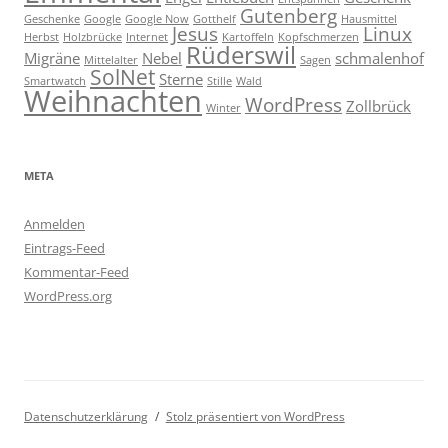
Gutenberg
Geschenke
Google
Google Now
Gotthelf
Hausmittel
Jesus
Linux
Herbst
Holzbrücke
Internet
Kartoffeln
Kopfschmerzen
Rüderswil
Migräne
Nebel
schmalenhof
Mittelalter
Sagen
SolNet
Sterne
Smartwatch
Stille
Wald
Weihnachten
WordPress
Zollbrück
Winter
META
Anmelden
Eintrags-Feed
Kommentar-Feed
WordPress.org
Datenschutzerklärung
Stolz präsentiert von WordPress