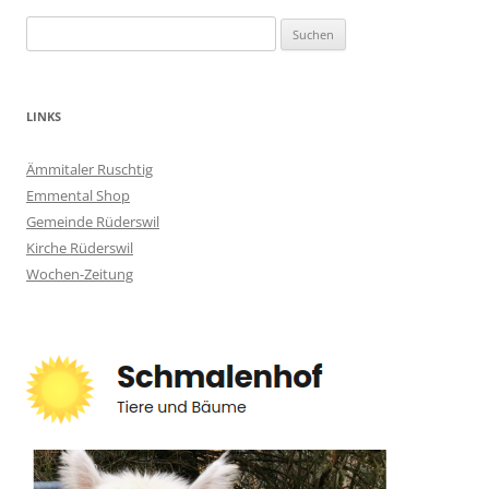
Suchen
nach:
LINKS
Ämmitaler Ruschtig
Emmental Shop
Gemeinde Rüderswil
Kirche Rüderswil
Wochen-Zeitung