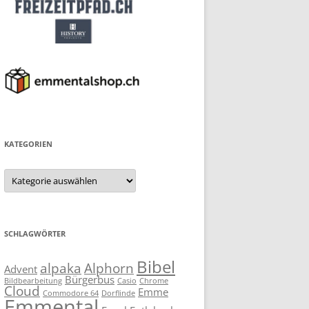
KATEGORIEN
Kategorien
SCHLAGWÖRTER
Bibel
alpaka
Alphorn
Advent
Bürgerbus
Bildbearbeitung
Casio
Chrome
Cloud
Emme
Commodore 64
Dorflinde
Emmental