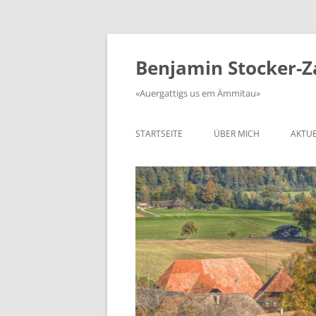
Zum
Inhalt
springen
Benjamin Stocker-
«Auergattigs us em Ämmitau»
STARTSEITE
ÜBER MICH
AKTUE