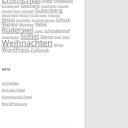
Engel
Entlebuch
Geschenk
Entspannen
Geschenke
Google
Gutenberg
Google Now
Gotthelf
Hausmittel
Herbst
Holzbrücke
Internet
Jesus
Linux
Kartoffeln
Kopfschmerzen
Migräne
Nebel
Mittelalter
Rüderswil
schmalenhof
Sagen
SolNet
Sterne
Smartwatch
Stille
Wald
Weihnachten
Winter
WordPress
Zollbrück
META
Anmelden
Eintrags-Feed
Kommentar-Feed
WordPress.org