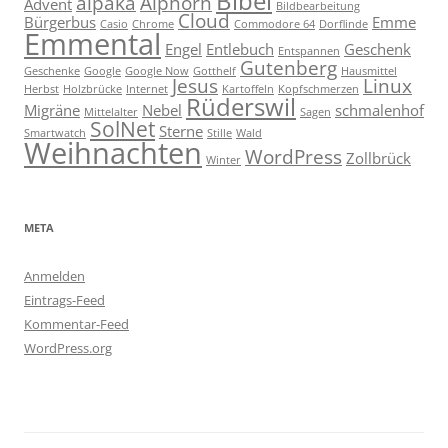
Bibel
alpaka
Alphorn
Advent
Bildbearbeitung
Cloud
Bürgerbus
Emme
Casio
Chrome
Commodore 64
Dorflinde
Emmental
Engel
Entlebuch
Geschenk
Entspannen
Gutenberg
Geschenke
Google
Google Now
Gotthelf
Hausmittel
Jesus
Linux
Herbst
Holzbrücke
Internet
Kartoffeln
Kopfschmerzen
Rüderswil
Migräne
Nebel
schmalenhof
Mittelalter
Sagen
SolNet
Sterne
Smartwatch
Stille
Wald
Weihnachten
WordPress
Zollbrück
Winter
META
Anmelden
Eintrags-Feed
Kommentar-Feed
WordPress.org