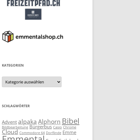
KATEGORIEN
Kategorien
SCHLAGWÖRTER
Bibel
alpaka
Alphorn
Advent
Bürgerbus
Bildbearbeitung
Casio
Chrome
Cloud
Emme
Commodore 64
Dorflinde
Emmental