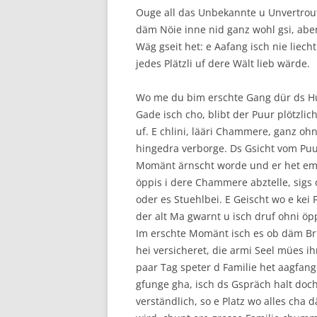
Ouge all das Unbekannte u Unvertrout
däm Nöie inne nid ganz wohl gsi, aber
Wäg gseit het: e Aafang isch nie liec
jedes Plätzli uf dere Wält lieb wärde.
Wo me du bim erschte Gang dür ds Hu
Gade isch cho, blibt der Puur plötzlic
uf. E chlini, lääri Chammere, ganz ohn
hingedra verborge. Ds Gsicht vom Puu
Momänt ärnscht worde und er het em
öppis i dere Chammere abztelle, sigs
oder es Stuehlbei. E Geischt wo e kei 
der alt Ma gwarnt u isch druf ohni öp
Im erschte Momänt isch es ob däm Bri
hei versicheret, die armi Seel mües ih
paar Tag speter d Familie het aagfange
gfunge gha, isch ds Gspräch halt doc
verständlich, so e Platz wo alles ch