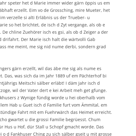
Jahr speter het d Marie immer wider gärn öppis us em
äbhaft erzellt. Eim vo de Grossching, mire Mueter, het
m verzelle si alti Erläbnis us der Trueber- u
ie so het brichtet, de isch d Zyt vergange, als ob e
. De chline Zuehörer isch es gsi, als ob d Zeiger a der
 drifahrt. Der Marie isch halt die wärtvolli Gab
, dass me meint, me sig nid nume derbi, sondern grad
gers gärn erzellt, wil das äbe me sig als nume es
het. Das, was sich da im Jahr 1889 uf em Pächterhof bi
htjährigs Meitschi sälber erläbt! I däm Jahr isch d
zoge, wil der Vater dert e kei Arbeit meh get gfunge.
nkhusers z Wynige fündig worde u hei oberhalb vom
allem Hab u Guet isch d Familie furt vom Ämmital, em
tündige Fahrt mit em Fuehrwärch das Heimet erreicht.
 scho gwartet u die grossi Familie begrüesst. Chum
r Hus u Hof, dür Stall u Schopf gmacht worde. Das
hei o d Fankhuser Ching zu sich sälber gseit u mit grosse