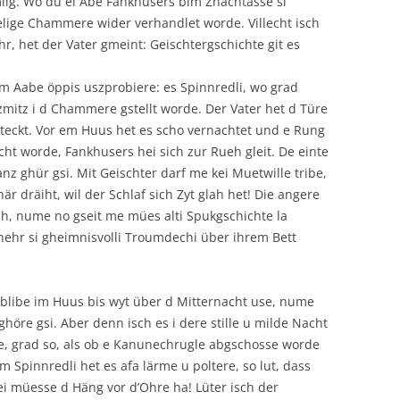
lig. Wo du ei Abe Fankhusers bim Znachtässe si
gelige Chammere wider verhandlet worde. Villecht isch
r, het der Vater gmeint: Geischtergschichte git es
äm Aabe öppis uszprobiere: es Spinnredli, wo grad
zmitz i d Chammere gstellt worde. Der Vater het d Türe
gsteckt. Vor em Huus het es scho vernachtet und e Rung
öscht worde, Fankhusers hei sich zur Rueh gleit. De einte
anz ghür gsi. Mit Geischter darf me kei Muetwille tribe,
här dräiht, wil der Schlaf sich Zyt glah het! Die angere
ch, nume no gseit me mües alti Spukgschichte la
Chehr si gheimnisvolli Troumdechi über ihrem Bett
ll blibe im Huus bis wyt über d Mitternacht use, nume
’ghöre gsi. Aber denn isch es i dere stille u milde Nacht
ge, grad so, als ob e Kanunechrugle abgschosse worde
Spinnredli het es afa lärme u poltere, so lut, dass
ei müesse d Häng vor d’Ohre ha! Lüter isch der