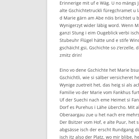
Erinnerige mit uf e Wäg. U no mängs 
alte Gschichtetruckli füregchramet u l
d Marie gärn am Abe nöis brichtet u bi
Wynigerzyt wider läbig word. Wenn Mar
ganzi Stung i eim Ougeblick verbi isch
Stubeuhr Flügel hätte und e stife Wind
gschäicht gsi, Gschichte so z’erzelle
zmitz drin!
Eino vo dene Gschichte het Marie bsun
Gschichtli, wie si sälber versicheret 
Wynige zuetreit het, das heig si als ac
Familie vo der Marie vom Fankhus furt
Uf der Suechi nach eme Heimet si Fa
Dorf es Purehus i Lähe übercho. Mit 
Oberaargau zue u het nach ere mehrs
Der Bsitzer vom Hof, e alte Puur, het
abgsässe isch der erscht Rundgang dü
isch itz also der Platz, wo mir blibe, 