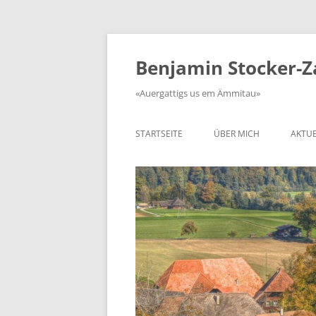
Zum
Inhalt
springen
Benjamin Stocker-
«Auergattigs us em Ämmitau»
STARTSEITE
ÜBER MICH
AKTUE