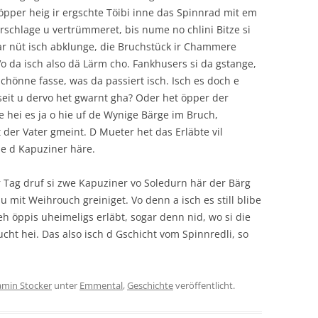
pper heig ir ergschte Töibi inne das Spinnrad mit em
rschlage u vertrümmeret, bis nume no chlini Bitze si
gar nüt isch abklunge, die Bruchstück ir Chammere
o da isch also dä Lärm cho. Fankhusers si da gstange,
 chönne fasse, was da passiert isch. Isch es doch e
gseit u dervo het gwarnt gha? Oder het öpper der
ge hei es ja o hie uf de Wynige Bärge im Bruch,
 der Vater gmeint. D Mueter het das Erläbte vil
e d Kapuziner häre.
r Tag druf si zwe Kapuziner vo Soledurn här der Bärg
 mit Weihrouch greiniget. Vo denn a isch es still blibe
h öppis uheimeligs erläbt, sogar denn nid, wo si die
ht hei. Das also isch d Gschicht vom Spinnredli, so
amin Stocker
unter
Emmental
,
Geschichte
veröffentlicht.