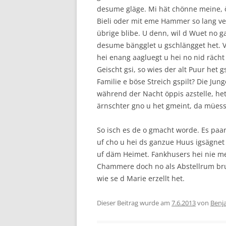
desume gläge. Mi hät chönne meine, ö
Bieli oder mit eme Hammer so lang ve
übrige blibe. U denn, wil d Wuet no 
desume bängglet u gschlängget het. V
hei enang aagluegt u hei no nid rächt
Geischt gsi, so wies der alt Puur het 
Familie e böse Streich gspilt? Die Jun
während der Nacht öppis azstelle, het
ärnschter gno u het gmeint, da müess
So isch es de o gmacht worde. Es paa
uf cho u hei ds ganzue Huus igsägnet u
uf däm Heimet. Fankhusers hei nie me
Chammere doch no als Abstellrum bruc
wie se d Marie erzellt het.
Dieser Beitrag wurde am
7.6.2013
von
Benj