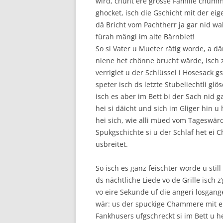
wird, chunt ere grosse Familie chumm
ghocket, isch die Gschicht mit der ei
dä Bricht vom Pachtherr ja gar nid wah
fürah mängi im alte Bärnbiet!
So si Vater u Mueter rätig worde, a d
niene het chönne brucht wärde, isch 
verriglet u der Schlüssel i Hosesack 
speter isch ds letzte Stubeliechtli gl
isch es aber im Bett bi der Sach nid g
hei si däicht und sich im Gliger hin u 
hei sich, wie alli müed vom Tageswär
Spukgschichte si u der Schlaf het ei 
usbreitet.
So isch es ganz feischter worde u sti
ds nächtliche Liede vo de Grille isch z
vo eire Sekunde uf die angeri losgan
wär: us der spuckige Chammere mit em 
Fankhusers ufgschreckt si im Bett u h