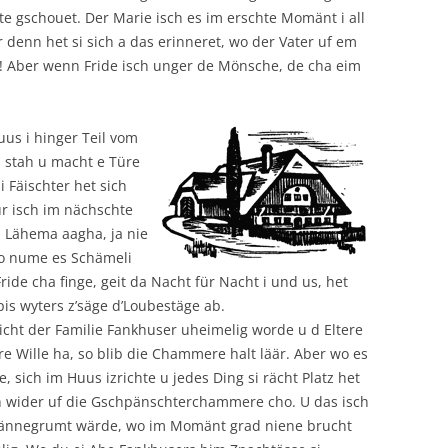
e gschouet. Der Marie isch es im erschte Momänt i all
 denn het si sich a das erinneret, wo der Vater uf em
ht! Aber wenn Fride isch unger de Mönsche, de cha eim
us i hinger Teil vom
h stah u macht e Türe
i Fäischter het sich
r isch im nächschte
 Lähema aagha, ja nie
 o nume es Schämeli
Fride cha finge, geit da Nacht für Nacht i und us, het
pis wyters z’säge d’Loubestäge ab.
cht der Familie Fankhuser uheimelig worde u d Eltere
re Wille ha, so blib die Chammere halt läär. Aber wo es
, sich im Huus izrichte u jedes Ding si rächt Platz het
h wider uf die Gschpänschterchammere cho. U das isch
a dännegrumt wärde, wo im Momänt grad niene brucht