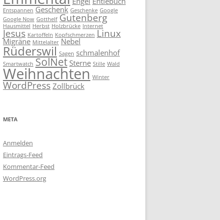
Engel
Entlebuch
Geschenk
Entspannen
Geschenke
Google
Gutenberg
Google Now
Gotthelf
Hausmittel
Herbst
Holzbrücke
Internet
Jesus
Linux
Kartoffeln
Kopfschmerzen
Migräne
Nebel
Mittelalter
Rüderswil
schmalenhof
Sagen
SolNet
Sterne
Smartwatch
Stille
Wald
Weihnachten
Winter
WordPress
Zollbrück
META
Anmelden
Eintrags-Feed
Kommentar-Feed
WordPress.org