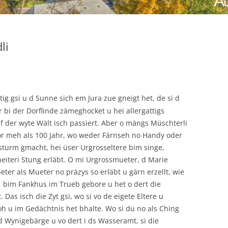
li
g gsi u d Sunne sich em Jura zue gneigt het, de si d
bi der Dorflinde zämeghocket u hei allergattigs
uf der wyte Wält isch passiert. Aber o mängs Müschterli
 Vor meh als 100 Jahr, wo weder Färnseh no Handy oder
turm gmacht, hei üser Urgrosseltere bim singe,
eiteri Stung erläbt. O mi Urgrossmueter, d Marie
ter als Mueter no präzys so erläbt u gärn erzellt, wie
1 bim Fankhus im Trueb gebore u het o dert die
. Das isch die Zyt gsi, wo si vo de eigete Eltere u
h u im Gedächtnis het bhalte. Wo si du no als Ching
d Wynigebärge u vo dert i ds Wasseramt, si die