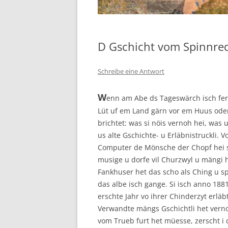
D Gschicht vom Spinnred
Schreibe eine Antwort
W
enn am Abe ds Tageswärch isch ferti
Lüt uf em Land gärn vor em Huus oder 
brichtet: was si nöis vernoh hei, was 
us alte Gschichte- u Erläbnistruckli.
Computer de Mönsche der Chopf hei s
musige u dorfe vil Churzwyl u mängi h
Fankhuser het das scho als Ching u spe
das albe isch gange. Si isch anno 188
erschte Jahr vo ihrer Chinderzyt erläbt
Verwandte mängs Gschichtli het verno
vom Trueb furt het müesse, zerscht i 