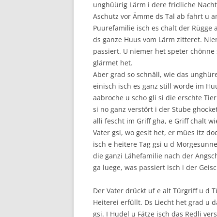
unghüürig Lärm i dere fridliche Nacht
Aschutz vor Ämme ds Tal ab fahrt u a
Puurefamilie isch es chalt der Rügge ab
ds ganze Huus vom Lärm zitteret. Niem
passiert. U niemer het speter chönne 
glärmet het.
Aber grad so schnäll, wie das unghür
einisch isch es ganz still worde im Hu
aabroche u scho gli si die erschte Ti
si no ganz verstört i der Stube ghoc
alli fescht im Griff gha, e Griff chalt 
Vater gsi, wo gesit het, er mües itz d
isch e heitere Tag gsi u d Morgesunne
die ganzi Lähefamilie nach der Angsc
ga luege, was passiert isch i der Geis
Der Vater drückt uf e alt Türgriff u d
Heiterei erfüllt. Ds Liecht het grad u
gsi. I Hudel u Fätze isch das Redli ver