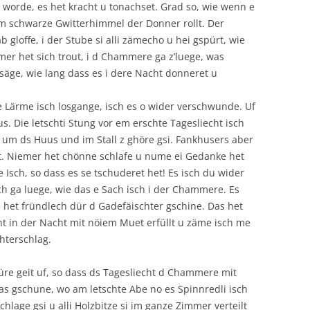
 worde, es het kracht u tonachset. Grad so, wie wenn e
m schwarze Gwitterhimmel der Donner rollt. Der
 gloffe, i der Stube si alli zämecho u hei gspürt, wie
er het sich trout, i d Chammere ga z’luege, was
säge, wie lang dass es i dere Nacht donneret u
e Lärme isch losgange, isch es o wider verschwunde. Uf
us. Die letschti Stung vor em erschte Tagesliecht isch
er um ds Huus und im Stall z ghöre gsi. Fankhusers aber
ket. Niemer het chönne schlafe u nume ei Gedanke het
wie Isch, so dass es se tschuderet het! Es isch du wider
och ga luege, wie das e Sach isch i der Chammere. Es
 het fründlech dür d Gadefäischter gschine. Das het
ht in der Nacht mit nöiem Muet erfüllt u zäme isch me
chterschlag.
 Türe geit uf, so dass ds Tagesliecht d Chammere mit
 das gschune, wo am letschte Abe no es Spinnredli isch
schlage gsi u alli Holzbitze si im ganze Zimmer verteilt