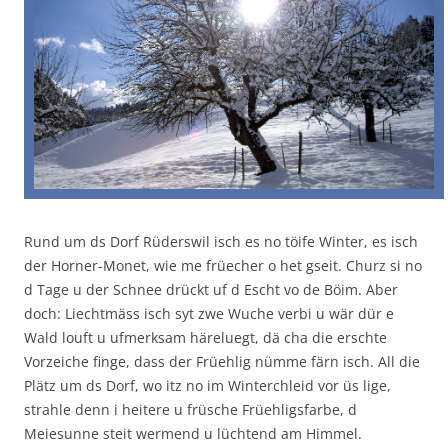
Rund um ds Dorf Rüderswil isch es no töife Winter, es isch
der Horner-Monet, wie me früecher o het gseit. Churz si no
d Tage u der Schnee drückt uf d Escht vo de Böim. Aber
doch: Liechtmäss isch syt zwe Wuche verbi u wär dür e
Wald louft u ufmerksam häreluegt, dä cha die erschte
Vorzeiche finge, dass der Früehlig nümme färn isch. All die
Plätz um ds Dorf, wo itz no im Winterchleid vor üs lige,
strahle denn i heitere u früsche Früehligsfarbe, d
Meiesunne steit wermend u lüchtend am Himmel.