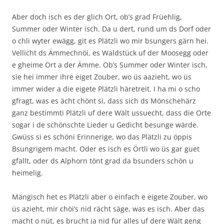
Aber doch isch es der glich Ort, ob’s grad Früehlig,
Summer oder Winter isch. Da u dert, rund um ds Dorf oder
o chli wyter ewägg, git es Plätzli wo mir bsungers gärn hei.
Vellicht ds Ämmechnöi, es Waldstück uf der Moosegg oder
e gheime Ort a der Ämme. Ob’s Summer oder Winter isch,
sie hei immer ihre eiget Zouber, wo üs aazieht, wo üs
immer wider a die eigete Plätzli häretreit. I ha mi o scho
gfragt, was es ächt chönt si, dass sich ds Mönschehärz
ganz bestimmti Plätzli uf dere Wält ussuecht, dass die Orte
sogar i de schönschte Lieder u Gedicht besunge wärde.
Gwüss si es schöni Erinnerige, wo das Plätzli zu öppis
Bsungrigem macht. Oder es isch es Örtli wo üs gar guet
gfallt, oder ds Alphorn tönt grad da bsunders schön u
heimelig.
Mängisch het es Plätzli aber o einfach e eigete Zouber, wo
üs azieht, mir chöi’s nid rächt säge, was es isch. Aber das
macht o nüt, es brucht ja nid für alles uf dere Wält geng