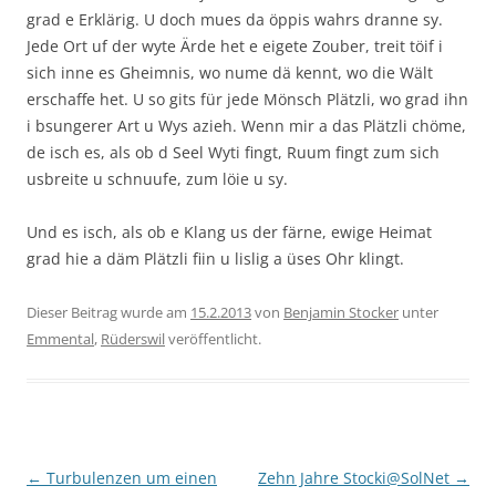
grad e Erklärig. U doch mues da öppis wahrs dranne sy.
Jede Ort uf der wyte Ärde het e eigete Zouber, treit töif i
sich inne es Gheimnis, wo nume dä kennt, wo die Wält
erschaffe het. U so gits für jede Mönsch Plätzli, wo grad ihn
i bsungerer Art u Wys azieh. Wenn mir a das Plätzli chöme,
de isch es, als ob d Seel Wyti fingt, Ruum fingt zum sich
usbreite u schnuufe, zum löie u sy.
Und es isch, als ob e Klang us der färne, ewige Heimat
grad hie a däm Plätzli fiin u lislig a üses Ohr klingt.
Dieser Beitrag wurde am
15.2.2013
von
Benjamin Stocker
unter
Emmental
,
Rüderswil
veröffentlicht.
Beitragsnavigation
←
Turbulenzen um einen
Zehn Jahre Stocki@SolNet
→