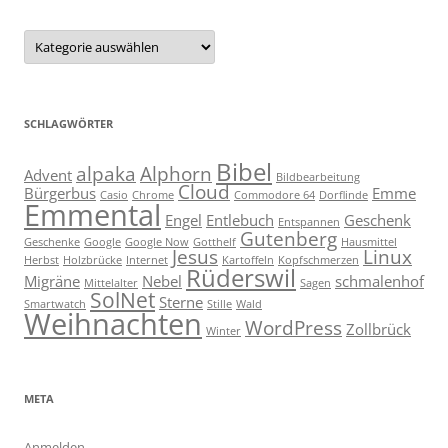
Kategorien
SCHLAGWÖRTER
Bibel
alpaka
Alphorn
Advent
Bildbearbeitung
Cloud
Bürgerbus
Emme
Casio
Chrome
Commodore 64
Dorflinde
Emmental
Engel
Entlebuch
Geschenk
Entspannen
Gutenberg
Geschenke
Google
Google Now
Gotthelf
Hausmittel
Jesus
Linux
Herbst
Holzbrücke
Internet
Kartoffeln
Kopfschmerzen
Rüderswil
Migräne
Nebel
schmalenhof
Mittelalter
Sagen
SolNet
Sterne
Smartwatch
Stille
Wald
Weihnachten
WordPress
Zollbrück
Winter
META
Anmelden