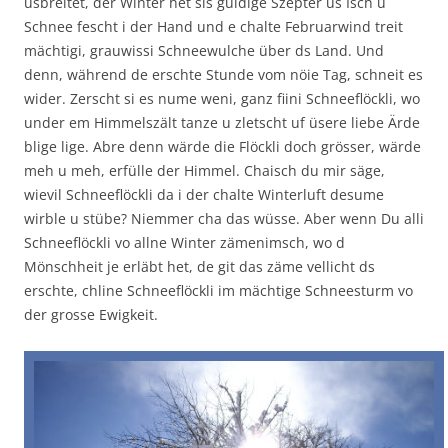
usbreitet, der Winter het sis guldige Szepter us Isch u
Schnee fescht i der Hand und e chalte Februarwind treit
mächtigi, grauwissi Schneewulche über ds Land. Und
denn, während de erschte Stunde vom nöie Tag, schneit es
wider. Zerscht si es nume weni, ganz fiini Schneeflöckli, wo
under em Himmelszält tanze u zletscht uf üsere liebe Ärde
blige lige. Abre denn wärde die Flöckli doch grösser, wärde
meh u meh, erfülle der Himmel. Chaisch du mir säge,
wievil Schneeflöckli da i der chalte Winterluft desume
wirble u stübe? Niemmer cha das wüsse. Aber wenn Du alli
Schneeflöckli vo allne Winter zämenimsch, wo d
Mönschheit je erläbt het, de git das zäme vellicht ds
erschte, chline Schneeflöckli im mächtige Schneesturm vo
der grosse Ewigkeit.