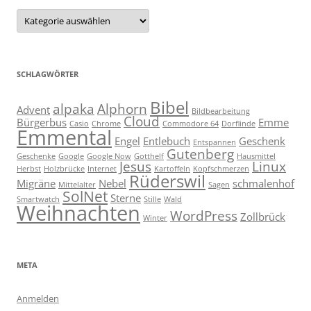
Kategorien
SCHLAGWÖRTER
Bibel
alpaka
Alphorn
Advent
Bildbearbeitung
Cloud
Bürgerbus
Emme
Casio
Chrome
Commodore 64
Dorflinde
Emmental
Engel
Entlebuch
Geschenk
Entspannen
Gutenberg
Geschenke
Google
Google Now
Gotthelf
Hausmittel
Jesus
Linux
Herbst
Holzbrücke
Internet
Kartoffeln
Kopfschmerzen
Rüderswil
Migräne
Nebel
schmalenhof
Mittelalter
Sagen
SolNet
Sterne
Smartwatch
Stille
Wald
Weihnachten
WordPress
Zollbrück
Winter
META
Anmelden