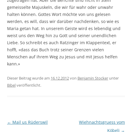
zugetragen hat. Aber die Berichte sind nicht in Stein
gemeisselte Majuskeln, die wir für wahr oder unwahr
halten können. Gottes Wort möchte von uns gelesen
werden, es will, dass wir darüber nachdenken, so wie es
Maria getan hat. In unserem Geiste wird es lebendig und
weist uns den Weg hin zu Gott und seiner unendlichen
Liebe. So schreibt es auch Ratzinger im Klappentext, er
hofft, «dass das Buch trotz seiner Grenzen vielen
Menschen auf ihrem Weg zu Jesus und mit Jesus helfen
kann.»
Dieser Beitrag wurde am
16.12.2012
von
Benjamin Stocker
unter
Bibel
veröffentlicht.
Beitragsnavigation
←
Mail us Rüderswil
Wiehnachtsgruess vom
Köbeli
→