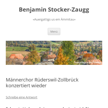
Zum
Inhalt
Benjamin Stocker-Zaugg
springen
«Auergattigs us em Ämmitau»
Menü
Männerchor Rüderswil-Zollbrück
konzertiert wieder
Schreibe eine Antwort