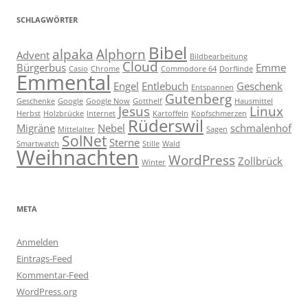
SCHLAGWÖRTER
Bibel
alpaka
Alphorn
Advent
Bildbearbeitung
Cloud
Bürgerbus
Emme
Casio
Chrome
Commodore 64
Dorflinde
Emmental
Engel
Entlebuch
Geschenk
Entspannen
Gutenberg
Geschenke
Google
Google Now
Gotthelf
Hausmittel
Jesus
Linux
Herbst
Holzbrücke
Internet
Kartoffeln
Kopfschmerzen
Rüderswil
Migräne
Nebel
schmalenhof
Mittelalter
Sagen
SolNet
Sterne
Smartwatch
Stille
Wald
Weihnachten
WordPress
Zollbrück
Winter
META
Anmelden
Eintrags-Feed
Kommentar-Feed
WordPress.org