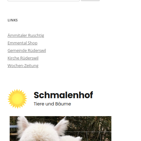
nach:
LINKS
Ämmitaler Ruschtig
Emmental Shop
Gemeinde Rüderswil
Kirche Rüderswil
Wochen-Zeitung