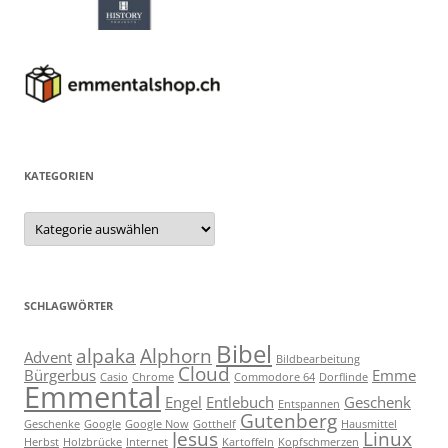
KATEGORIEN
Kategorien
SCHLAGWÖRTER
Bibel
alpaka
Alphorn
Advent
Bildbearbeitung
Cloud
Bürgerbus
Emme
Casio
Chrome
Commodore 64
Dorflinde
Emmental
Engel
Entlebuch
Geschenk
Entspannen
Gutenberg
Geschenke
Google
Google Now
Gotthelf
Hausmittel
Jesus
Linux
Herbst
Holzbrücke
Internet
Kartoffeln
Kopfschmerzen