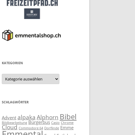
KATEGORIEN
Kategorien
SCHLAGWÖRTER
Bibel
alpaka
Alphorn
Advent
Bürgerbus
Bildbearbeitung
Casio
Chrome
Cloud
Emme
Commodore 64
Dorflinde
Emmental