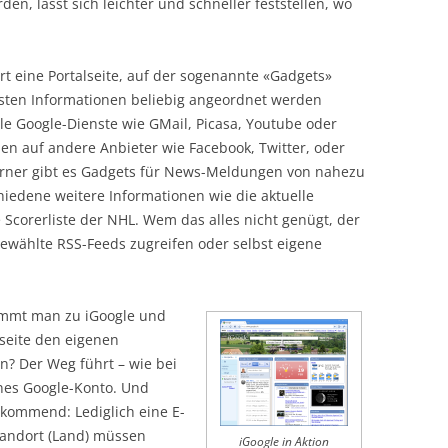
, lässt sich leichter und schneller feststellen, wo
ert eine Portalseite, auf der sogenannte «Gadgets»
nsten Informationen beliebig angeordnet werden
le Google-Dienste wie GMail, Picasa, Youtube oder
en auf andere Anbieter wie Facebook, Twitter, oder
rner gibt es Gadgets für News-Meldungen von nahezu
iedene weitere Informationen wie die aktuelle
e Scorerliste der NHL. Wem das alles nicht genügt, der
ewählte RSS-Feeds zugreifen oder selbst eigene
kommt man zu iGoogle und
rtseite den eigenen
? Der Weg führt – wie bei
enes Google-Konto. Und
nkommend: Lediglich eine E-
tandort (Land) müssen
iGoogle in Aktion