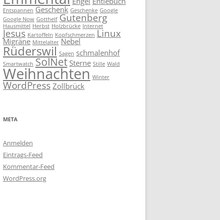
Engel
Entlebuch
Geschenk
Entspannen
Geschenke
Google
Gutenberg
Google Now
Gotthelf
Hausmittel
Herbst
Holzbrücke
Internet
Jesus
Linux
Kartoffeln
Kopfschmerzen
Migräne
Nebel
Mittelalter
Rüderswil
schmalenhof
Sagen
SolNet
Sterne
Smartwatch
Stille
Wald
Weihnachten
Winter
WordPress
Zollbrück
META
Anmelden
Eintrags-Feed
Kommentar-Feed
WordPress.org