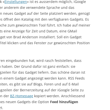
k «
Einstellungen
» ist es ausserdem möglich, iGoogle
nter anderem die verwendete Sprache und das
ein neues Gadget auf der Seite platziert werden, genügt
ies öffnet den Katalog mit den verfügbaren Gadgets. Es
Suche zum gewünschten Tool führt. Ich habe auf meiner
s eine Anzeige für Zeit und Datum, eine GMail
t von Brad Anderson installiert. Soll ein Gadget
itel klicken und das Fenster zur gewünschten Position
n eingebunden hat, wird rasch feststellen, dass
 haben. Der Grund dafür ist ganz einfach: sie
agzeilen für das Gadget liefern. Das schöne daran ist
 in einem Gadget angezeigt werden kann. RSS Feeds
iten, es gibt sie auf Blogs, Foren und auf E-Mail
gzeilen der Bernerzeitung auf der iGoogle Seite zu
von der
BZ-Homepage
kopiert werden. Anschliessend
ines neuen Gadgets die Option
Feed hinzufügen
t.