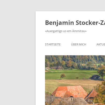
Zum
Inhalt
springen
Benjamin Stocker-
«Auergattigs us em Ämmitau»
STARTSEITE
ÜBER MICH
AKTUE