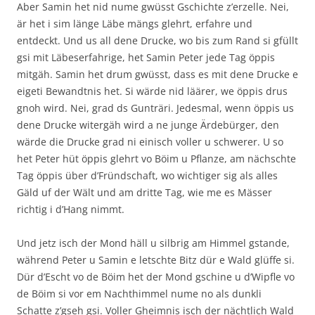
Aber Samin het nid nume gwüsst Gschichte z’erzelle. Nei,
är het i sim länge Läbe mängs glehrt, erfahre und
entdeckt. Und us all dene Drucke, wo bis zum Rand si gfüllt
gsi mit Läbeserfahrige, het Samin Peter jede Tag öppis
mitgäh. Samin het drum gwüsst, dass es mit dene Drucke e
eigeti Bewandtnis het. Si wärde nid läärer, we öppis drus
gnoh wird. Nei, grad ds Gunträri. Jedesmal, wenn öppis us
dene Drucke witergäh wird a ne junge Ärdebürger, den
wärde die Drucke grad ni einisch voller u schwerer. U so
het Peter hüt öppis glehrt vo Böim u Pflanze, am nächschte
Tag öppis über d’Fründschaft, wo wichtiger sig als alles
Gäld uf der Wält und am dritte Tag, wie me es Mässer
richtig i d’Hang nimmt.
Und jetz isch der Mond häll u silbrig am Himmel gstande,
während Peter u Samin e letschte Bitz dür e Wald glüffe si.
Dür d’Escht vo de Böim het der Mond gschine u d’Wipfle vo
de Böim si vor em Nachthimmel nume no als dunkli
Schatte z’gseh gsi. Voller Gheimnis isch der nächtlich Wald