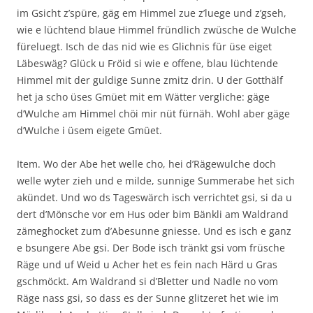
im Gsicht z’spüre, gäg em Himmel zue z’luege und z’gseh,
wie e lüchtend blaue Himmel fründlich zwüsche de Wulche
füreluegt. Isch de das nid wie es Glichnis für üse eiget
Läbeswäg? Glück u Fröid si wie e offene, blau lüchtende
Himmel mit der guldige Sunne zmitz drin. U der Gotthälf
het ja scho üses Gmüet mit em Wätter vergliche: gäge
d’Wulche am Himmel chöi mir nüt fürnäh. Wohl aber gäge
d’Wulche i üsem eigete Gmüet.
Item. Wo der Abe het welle cho, hei d’Rägewulche doch
welle wyter zieh und e milde, sunnige Summerabe het sich
akündet. Und wo ds Tageswärch isch verrichtet gsi, si da u
dert d’Mönsche vor em Hus oder bim Bänkli am Waldrand
zämeghocket zum d’Abesunne gniesse. Und es isch e ganz
e bsungere Abe gsi. Der Bode isch tränkt gsi vom früsche
Räge und uf Weid u Acher het es fein nach Härd u Gras
gschmöckt. Am Waldrand si d’Bletter und Nadle no vom
Räge nass gsi, so dass es der Sunne glitzeret het wie im