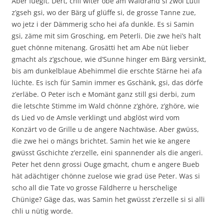
Aber luegit. Dert, chli witer obe am Waldrand si zwöi Lütli
z’gseh gsi, wo der Bärg uf glüffe si, de grosse Tanne zue,
wo jetz i der Dämmerig scho hei afa dunkle. Es si Samin
gsi, zäme mit sim Grosching, em Peterli. Die zwe hei’s halt
guet chönne mitenang. Grosätti het am Abe nüt lieber
gmacht als z’gschoue, wie d’Sunne hinger em Bärg versinkt,
bis am dunkelblaue Abehimmel die erschte Stärne hei afa
lüchte. Es isch für Samin immer es Gschänk, gsi, das dörfe
z’erläbe. O Peter isch e Momänt ganz still gsi derbi, zum
die letschte Stimme im Wald chönne z’ghöre, z’ghöre, wie
ds Lied vo de Amsle verklingt und abglöst wird vom
Konzärt vo de Grille u de angere Nachtwäse. Aber gwüss,
die zwe hei o mängs brichtet. Samin het wie ke angere
gwüsst Gschichte z’erzelle, eini spannender als die angeri.
Peter het denn grossi Ouge gmacht, chum e angere Bueb
hät adächtiger chönne zuelose wie grad üse Peter. Was si
scho all die Tate vo grosse Fäldherre u herschelige
Chünige? Gäge das, was Samin het gwüsst z’erzelle si si alli
chli u nütig worde.