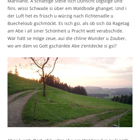
Märliland. A schattige Stelle isch Dunscht ufgstige und
fiini, wissi Schwade si über em Waldbode ghanget. Und i
der Luft het es früsch u würzig nach Fichtenadle u
Buecheloub gschmöckt. Es isch gsi, als ob sich dä Ragetag
am Abe i all siner Schönheit u Pracht wott verabschide.
Wär hätt se möge zeue, aui die chline Wunder u Zouber,
wo am däm vo Gott gschänkte Abe z’entdecke si gsi?