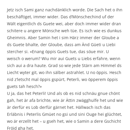
Jetz isch Sami ganz nachdänklich worde. Die Sach het o ihn
beschäftiget, immer wider. Das d’Mönschechind uf der
Wält eigentlich ds Guete wei, aber doch immer wider dran
schitere u angere Mönsche weh tüe. Es isch wie es dunkus
Gheimnis. Aber Samin het i sim Härz immer der Gloube a
ds Guete bhalte, der Gloube, dass am Änd Güeti u Liebi
stercher si. «Enang öppis Guets tue, das söue mir. U
weisch o werum? Wiu mir aui Guets u Liebs erfahre, wenn
sich aui a dra haute. Grad so wie jede Stärn am Himmel ds
Liecht wyter git, wo ihn sälber astrahlet. U no öppis. Hesch
nid z’letscht mal öppis gspürt, Peterli, wo öpperem öppis
guets tah hesch?»
U ja, das het Peterli! Und als ob es nid schnäu gnue chönt
gah, het är afa brichte, wie är Ättin zwägghulfe het und wie
är derfür es Lob derfür gärnet het. Hällwach isch das
Erläbnis i Peterlis Gmüet no gsi und sini Ouge hei glüchtet,
wo är erzellt het – u gseh het, wie o Samin a dere Gschicht
Fröid gha het.