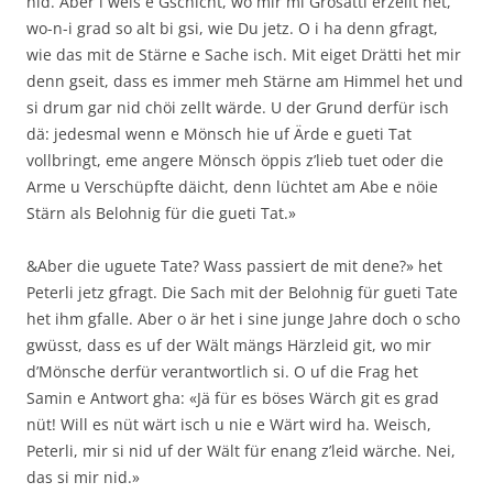
nid. Aber i weis e Gschicht, wo mir mi Grosätti erzellt het,
wo-n-i grad so alt bi gsi, wie Du jetz. O i ha denn gfragt,
wie das mit de Stärne e Sache isch. Mit eiget Drätti het mir
denn gseit, dass es immer meh Stärne am Himmel het und
si drum gar nid chöi zellt wärde. U der Grund derfür isch
dä: jedesmal wenn e Mönsch hie uf Ärde e gueti Tat
vollbringt, eme angere Mönsch öppis z’lieb tuet oder die
Arme u Verschüpfte däicht, denn lüchtet am Abe e nöie
Stärn als Belohnig für die gueti Tat.»
&Aber die uguete Tate? Wass passiert de mit dene?» het
Peterli jetz gfragt. Die Sach mit der Belohnig für gueti Tate
het ihm gfalle. Aber o är het i sine junge Jahre doch o scho
gwüsst, dass es uf der Wält mängs Härzleid git, wo mir
d’Mönsche derfür verantwortlich si. O uf die Frag het
Samin e Antwort gha: «Jä für es böses Wärch git es grad
nüt! Will es nüt wärt isch u nie e Wärt wird ha. Weisch,
Peterli, mir si nid uf der Wält für enang z’leid wärche. Nei,
das si mir nid.»