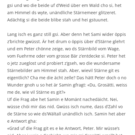
gsi und wo die beide uf d’Weid über em Wald cho si, het
am Himmel ds wyte, unändliche Stärnemeer glitzeret.
Adächtig si die beide blibe stah und hei gstuunet.
Lang isch es ganz still gsi. Aber denn het Sami wider öppis
z’brichte gwüsst. Är het drum o öppis über d’Stärne glehrt
und em Peter chönne zeige, wo ds Stärnbild vom Wage,
vom Fuehrme oder vom grosse Bär z’entdecke si. Peter het
o jetz zueglost und probiert z’gseh, wo die wundersame
Stärnebilder am Himmel stah. Aber, wievil Stärne git es
eigentlich? Cha me die ächt zelle? Das hätt Peter doch o no
Wunder gnoh u so het är Samin gfragt: «Du, Grosätti, weiss
me de, wie vil Stärne es git?»
Uf die Frag abe het Samin e Momänt nachedäicht. Nei,
wüsse chöi mir das nid. Gwüss isch nume, dass d’Zahl vo
de Stärne so wie ds’Wältall unändlich isch. Samin het aber
e Antwort gha:
«Grad uf die Frag git es e ke Antwort, Peter. Mir wüsse’s