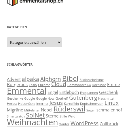
KATEGORIEN
Kategorien
SCHLAGWÖRTER
Bibel
alpaka
Alphorn
Advent
Bildbearbeitung
Cloud
Bürgerbus
Emme
Casio
Chrome
Commodore 64
Dorflinde
Emmental
Engel
Entlebuch
Geschenk
Entspannen
Gutenberg
Geschenke
Google
Google Now
Gotthelf
Hausmittel
Jesus
Linux
Herbst
Holzbrücke
Internet
Kartoffeln
Kopfschmerzen
Rüderswil
Migräne
Nebel
schmalenhof
Mittelalter
Sagen
SolNet
Sterne
Smartwatch
Stille
Wald
Weihnachten
WordPress
Zollbrück
Winter