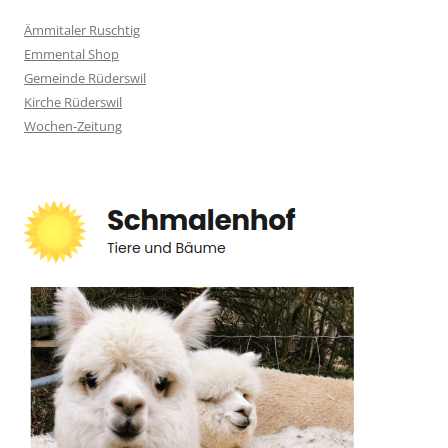
Ämmitaler Ruschtig
Emmental Shop
Gemeinde Rüderswil
Kirche Rüderswil
Wochen-Zeitung