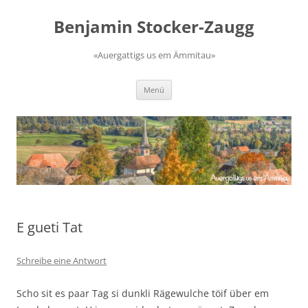
Zum
Inhalt
Benjamin Stocker-Zaugg
springen
«Auergattigs us em Ämmitau»
Menü
E gueti Tat
Schreibe eine Antwort
Scho sit es paar Tag si dunkli Rägewulche töif über em