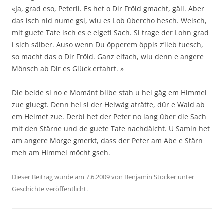
«Ja, grad eso, Peterli. Es het o Dir Fröid gmacht, gäll. Aber
das isch nid nume gsi, wiu es Lob übercho hesch. Weisch,
mit guete Tate isch es e eigeti Sach. Si trage der Lohn grad
i sich sälber. Auso wenn Du öpperem öppis z’lieb tuesch,
so macht das o Dir Fröid. Ganz eifach, wiu denn e angere
Mönsch ab Dir es Glück erfahrt. »
Die beide si no e Momänt blibe stah u hei gäg em Himmel
zue gluegt. Denn hei si der Heiwäg aträtte, dür e Wald ab
em Heimet zue. Derbi het der Peter no lang über die Sach
mit den Stärne und de guete Tate nachdäicht. U Samin het
am angere Morge gmerkt, dass der Peter am Abe e Stärn
meh am Himmel möcht gseh.
Dieser Beitrag wurde am
7.6.2009
von
Benjamin Stocker
unter
Geschichte
veröffentlicht.