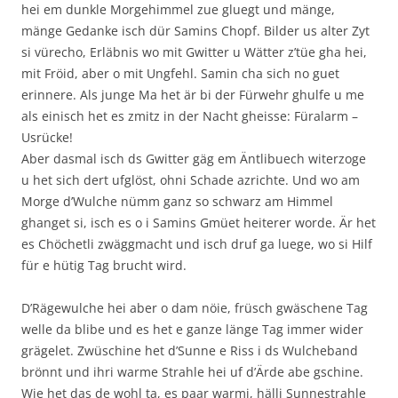
hei em dunkle Morgehimmel zue gluegt und mänge,
mänge Gedanke isch dür Samins Chopf. Bilder us alter Zyt
si vürecho, Erläbnis wo mit Gwitter u Wätter z’tüe gha hei,
mit Fröid, aber o mit Ungfehl. Samin cha sich no guet
erinnere. Als junge Ma het är bi der Fürwehr ghulfe u me
als einisch het es zmitz in der Nacht gheisse: Füralarm –
Usrücke!
Aber dasmal isch ds Gwitter gäg em Äntlibuech witerzoge
u het sich dert ufglöst, ohni Schade azrichte. Und wo am
Morge d’Wulche nümm ganz so schwarz am Himmel
ghanget si, isch es o i Samins Gmüet heiterer worde. Är het
es Chöchetli zwäggmacht und isch druf ga luege, wo si Hilf
für e hütig Tag brucht wird.
D’Rägewulche hei aber o dam nöie, früsch gwäschene Tag
welle da blibe und es het e ganze länge Tag immer wider
grägelet. Zwüschine het d’Sunne e Riss i ds Wulcheband
brönnt und ihri warme Strahle hei uf d’Ärde abe gschine.
Wie het das de wohl ta, es paar warmi, hälli Sunnestrahle