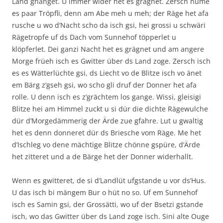
Land ghanget. U immer wider het es grägnet. Zersch nume
es paar Tröpfli, denn am Abe meh u meh; der Räge het afa
rusche u wo d’Nacht scho da isch gsi, hei grossi u schwäri
Rägetropfe uf ds Dach vom Sunnehof töpperlet u
klöpferlet. Dei ganzi Nacht het es grägnet und am angere
Morge früeh isch es Gwitter über ds Land zoge. Zersch isch
es es Wätterlüchte gsi, ds Liecht vo de Blitze isch vo änet
em Bärg z’gseh gsi, wo scho gli druf der Donner het afa
rolle. U denn isch es z’grächtem los gange. Wissi, gleisigi
Blitze hei am Himmel zuckt u si dür die dichte Rägewulche
dür d’Morgedämmerig der Ärde zue gfahre. Lut u gwaltig
het es denn donneret dür ds Briesche vom Räge. Me het
d’Ischleg vo dene mächtige Blitze chönne gspüre, d’Ärde
het zitteret und a de Bärge het der Donner widerhallt.
Wenn es gwitteret, de si d’Landlüt ufgstande u vor ds’Hus.
U das isch bi mängem Bur o hüt no so. Uf em Sunnehof
isch es Samin gsi, der Grossätti, wo uf der Bsetzi gstande
isch, wo das Gwitter über ds Land zoge isch. Sini alte Ouge