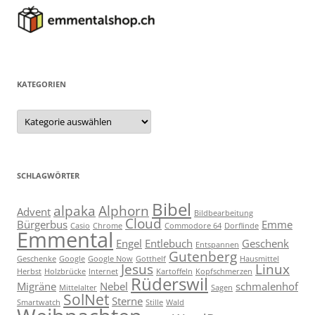
KATEGORIEN
Kategorien
SCHLAGWÖRTER
Bibel
alpaka
Alphorn
Advent
Bildbearbeitung
Cloud
Bürgerbus
Emme
Casio
Chrome
Commodore 64
Dorflinde
Emmental
Engel
Entlebuch
Geschenk
Entspannen
Gutenberg
Geschenke
Google
Google Now
Gotthelf
Hausmittel
Jesus
Linux
Herbst
Holzbrücke
Internet
Kartoffeln
Kopfschmerzen
Rüderswil
Migräne
Nebel
schmalenhof
Mittelalter
Sagen
SolNet
Sterne
Smartwatch
Stille
Wald