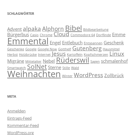
SCHLAGWÖRTER
Bibel
alpaka
Alphorn
Advent
Bildbearbeitung
Cloud
Bürgerbus
Emme
Casio
Chrome
Commodore 64
Dorflinde
Emmental
Engel
Entlebuch
Geschenk
Entspannen
Gutenberg
Geschenke
Google
Google Now
Gotthelf
Hausmittel
Jesus
Linux
Herbst
Holzbrücke
Internet
Kartoffeln
Kopfschmerzen
Rüderswil
Migräne
Nebel
schmalenhof
Mittelalter
Sagen
SolNet
Sterne
Smartwatch
Stille
Wald
Weihnachten
WordPress
Zollbrück
Winter
META
Anmelden
Eintrags-Feed
Kommentar-Feed
WordPress.org