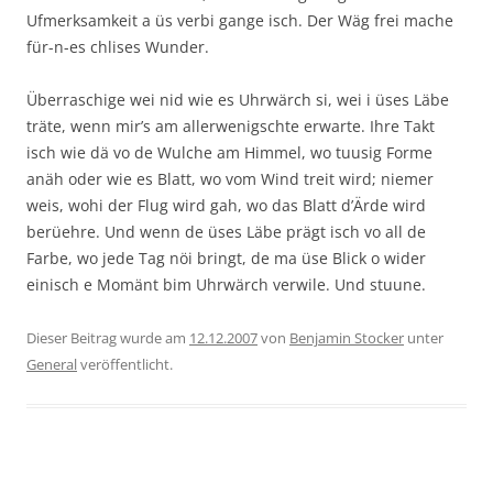
Ufmerksamkeit a üs verbi gange isch. Der Wäg frei mache
für-n-es chlises Wunder.
Überraschige wei nid wie es Uhrwärch si, wei i üses Läbe
träte, wenn mir’s am allerwenigschte erwarte. Ihre Takt
isch wie dä vo de Wulche am Himmel, wo tuusig Forme
anäh oder wie es Blatt, wo vom Wind treit wird; niemer
weis, wohi der Flug wird gah, wo das Blatt d’Ärde wird
berüehre. Und wenn de üses Läbe prägt isch vo all de
Farbe, wo jede Tag nöi bringt, de ma üse Blick o wider
einisch e Momänt bim Uhrwärch verwile. Und stuune.
Dieser Beitrag wurde am
12.12.2007
von
Benjamin Stocker
unter
General
veröffentlicht.