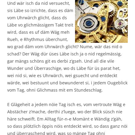
Und wär isch da nid versuecht,
sis Läbe so izrichte, dass es däm
vom Uhrwärch glicht, dass ds
Läbe vo glichmässigem Takt treit
wird, dass es uf däm Wäg meh
Rueh, e Rhythmus überchunt,
wo grad däm vom Uhrwärch glicht? Nume, wär das nid o
schad? Der Wäg dür üses Läbe isch ja o nid regelmässig,
gar mängs schöns git es derbi z’gseh. Und all die vile
Wunder und Überraschige, wo ds Läbe für üs parat het,
wei nid si, wie es Uhrwärch, wei gsuecht und entdeckt
wärde, wei bestuunt und bewunderet si, i jedem Ougeblick
vom Tag, ohni Glichmass mit em Stundeschlag.
E Glägeheit a jedem nöie Tag isch es, vom vertroute Wäg e
Abstächer z’mache, derthi z’luege, wo der Blick süsch nie
häre schweift. Em Alltag für-n-e Momänt e Wändig z’gäh,
so dass plötzlich öppis nöis entdeckt wird, so dass ganz nöi
und überraschend wird, was so mänge Tag ohni