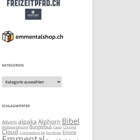
KATEGORIEN
Kategorien
SCHLAGWÖRTER
Bibel
alpaka
Alphorn
Advent
Bürgerbus
Bildbearbeitung
Casio
Chrome
Cloud
Emme
Commodore 64
Dorflinde
Emmental