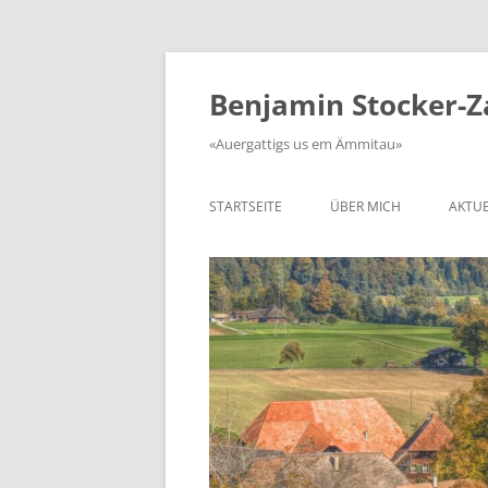
Zum
Inhalt
springen
Benjamin Stocker-
«Auergattigs us em Ämmitau»
STARTSEITE
ÜBER MICH
AKTUE