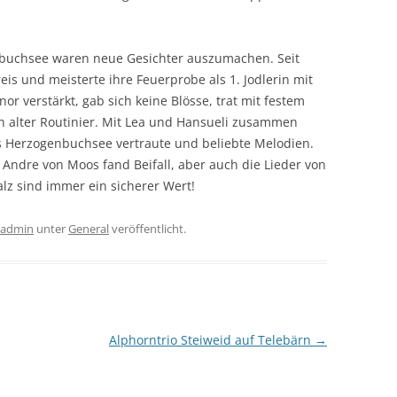
enbuchsee waren neue Gesichter auszumachen. Seit
is und meisterte ihre Feuerprobe als 1. Jodlerin mit
or verstärkt, gab sich keine Blösse, trat mit festem
in alter Routinier. Mit Lea und Hansueli zusammen
s Herzogenbuchsee vertraute und beliebte Melodien.
 Andre von Moos fand Beifall, aber auch die Lieder von
alz sind immer ein sicherer Wert!
e admin
unter
General
veröffentlicht.
Alphorntrio Steiweid auf Telebärn
→