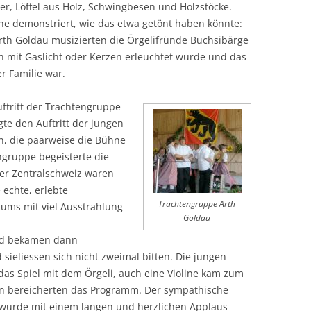
r, Löffel aus Holz, Schwingbesen und Holzstöcke.
ne demonstriert, wie das etwa getönt haben könnte:
h Goldau musizierten die Örgelifründe Buchsibärge
 mit Gaslicht oder Kerzen erleuchtet wurde und das
r Familie war.
ftritt der Trachtengruppe
gte den Auftritt der jungen
n, die paarweise die Bühne
ngruppe begeisterte die
der Zentralschweiz waren
 echte, erlebte
Trachtengruppe Arth
ums mit viel Ausstrahlung
Goldau
nd bekamen dann
sieliessen sich nicht zweimal bitten. Die jungen
as Spiel mit dem Örgeli, auch eine Violine kam zum
n bereicherten das Programm. Der sympathische
wurde mit einem langen und herzlichen Applaus