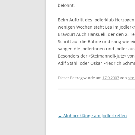
belohnt.
Beim Auftritt des Jodlerklub Herzog
wenigen Wochen steht Lea im Jodlerkre
Bravour! Auch Hansueli, der den 2. Ten
Schritt auf die Bühne und sang wie e
sangen die Jodlerinnen und Jodler au
Besonders der «Steimanndli-Jutz» von
Adlf Stähli oder Oskar Friedrich Schm
Dieser Beitrag wurde am
17.9.2007
von
sit
Beitragsnavigation
←
Alphornklänge am Jodlertreffen