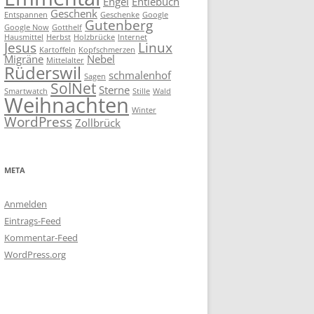
Engel
Entlebuch
Geschenk
Entspannen
Geschenke
Google
Gutenberg
Google Now
Gotthelf
Hausmittel
Herbst
Holzbrücke
Internet
Jesus
Linux
Kartoffeln
Kopfschmerzen
Migräne
Nebel
Mittelalter
Rüderswil
schmalenhof
Sagen
SolNet
Sterne
Smartwatch
Stille
Wald
Weihnachten
Winter
WordPress
Zollbrück
META
Anmelden
Eintrags-Feed
Kommentar-Feed
WordPress.org