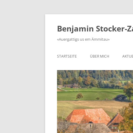
Zum
Inhalt
springen
Benjamin Stocker-
«Auergattigs us em Ämmitau»
STARTSEITE
ÜBER MICH
AKTUE