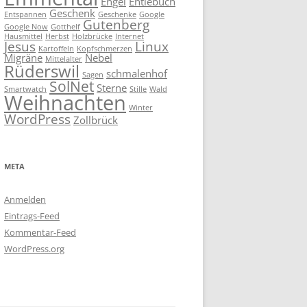
Engel
Entlebuch
Geschenk
Entspannen
Geschenke
Google
Gutenberg
Google Now
Gotthelf
Hausmittel
Herbst
Holzbrücke
Internet
Jesus
Linux
Kartoffeln
Kopfschmerzen
Migräne
Nebel
Mittelalter
Rüderswil
schmalenhof
Sagen
SolNet
Sterne
Smartwatch
Stille
Wald
Weihnachten
Winter
WordPress
Zollbrück
META
Anmelden
Eintrags-Feed
Kommentar-Feed
WordPress.org