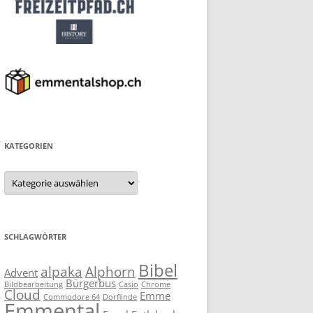
KATEGORIEN
Kategorien
SCHLAGWÖRTER
Bibel
alpaka
Alphorn
Advent
Bürgerbus
Bildbearbeitung
Casio
Chrome
Cloud
Emme
Commodore 64
Dorflinde
Emmental