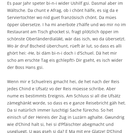
Es paar Jahr speter bi-n-i wider Ushilf gsi. Dasmal aber im
Wältsche. Da chunt e Afrag, ob i chönt hälfe, es sig da e
Serviertochter wo nid guet französisch chönt. Da mües
öpper übersetze. I ha mi anerbote z’hälfe und wo mir no im
Restaurant am Tisch ghocket si, fragt plötzlich öpper im
schönste Oberländerdialäkt, wär das isch, wo da übersetzt.
Wo är druf Bscheid überchunt, rüeft är lut, so dass es alli
ghört hei: ‹He, bi däm bi-n-i doch i d’Schuel. Dä het mir
scho am erschte Tag eis gchlepft!› Dir gseht, es isch wider
der Boss Hans gsi.
Wenn mir e Schuelreis gmacht hei, de het nach der Reis
jedes Chind e Ufsatz vo der Reis müesse schribe. Aber
nume es bestimmts Ereignis. Am Schluss si all die Ufsätz
zämeghänkt worde, so dass es e ganze Reisebricht gäh het.
Da si natürlich immer luschtigi Sache fürecho. So het
einisch uf der Heireis der Zug in Luzärn aghalte. Gwundrig
wie d’Chind halt si, hei si d’Pfäischter abegmacht und
usegluegt. U was gseh si da? E Ma mit ere Glatze! D’Chind