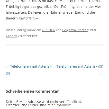
Und jetz zum Schluss no das: Es Meitschi het zum Thema
Früehlig folgendes gschribe: ‹Der Frühling ist eine der vier
Jahreszeiten. Da legen die Hühner wieder Eier und die
Bauern Kartoffeln.›»
Dieser Beitrag wurde am
28.1.2007
von
Benjamin Stocker
unter
General
veröffentlicht.
Beitragsnavigation
←
Telefonieren mit Asterisk
Telefonieren mit Asterisk (III)
(II)
→
Schreibe einen Kommentar
Deine E-Mail-Adresse wird nicht veröffentlicht.
Erforderliche Felder sind mit
*
markiert