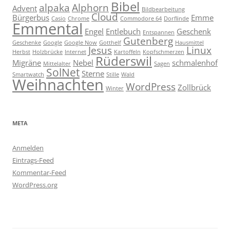
Bibel
alpaka
Alphorn
Advent
Bildbearbeitung
Cloud
Bürgerbus
Emme
Casio
Chrome
Commodore 64
Dorflinde
Emmental
Engel
Entlebuch
Geschenk
Entspannen
Gutenberg
Geschenke
Google
Google Now
Gotthelf
Hausmittel
Jesus
Linux
Herbst
Holzbrücke
Internet
Kartoffeln
Kopfschmerzen
Rüderswil
Migräne
Nebel
schmalenhof
Mittelalter
Sagen
SolNet
Sterne
Smartwatch
Stille
Wald
Weihnachten
WordPress
Zollbrück
Winter
META
Anmelden
Eintrags-Feed
Kommentar-Feed
WordPress.org