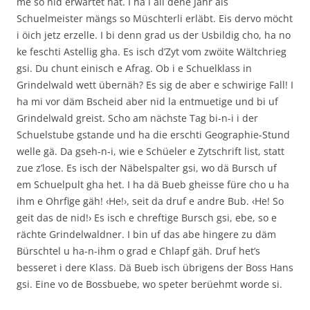
me so nid erwartet hät. I ha i all dene Jahr als
Schuelmeister mängs so Müschterli erläbt. Eis dervo möcht
i öich jetz erzelle. I bi denn grad us der Usbildig cho, ha no
ke feschti Astellig gha. Es isch d’Zyt vom zwöite Wältchrieg
gsi. Du chunt einisch e Afrag. Ob i e Schuelklass in
Grindelwald wett übernäh? Es sig de aber e schwirige Fall! I
ha mi vor däm Bscheid aber nid la entmuetige und bi uf
Grindelwald greist. Scho am nächste Tag bi-n-i i der
Schuelstube gstande und ha die erschti Geographie-Stund
welle gä. Da gseh-n-i, wie e Schüeler e Zytschrift list, statt
zue z’lose. Es isch der Näbelspalter gsi, wo dä Bursch uf
em Schuelpult gha het. I ha dä Bueb gheisse füre cho u ha
ihm e Ohrfige gäh! ‹He!›, seit da druf e andre Bub. ‹He! So
geit das de nid!› Es isch e chreftige Bursch gsi, ebe, so e
rächte Grindelwaldner. I bin uf das abe hingere zu däm
Bürschtel u ha-n-ihm o grad e Chlapf gäh. Druf het’s
besseret i dere Klass. Dä Bueb isch übrigens der Boss Hans
gsi. Eine vo de Bossbuebe, wo speter berüehmt worde si.