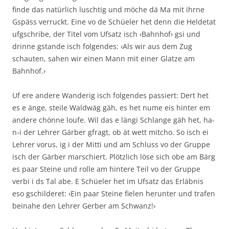
finde das natürlich luschtig und möche dä Ma mit ihrne
Gspäss verruckt. Eine vo de Schüeler het denn die Heldetat
ufgschribe, der Titel vom Ufsatz isch ‹Bahnhof› gsi und
drinne gstande isch folgendes: ‹Als wir aus dem Zug
schauten, sahen wir einen Mann mit einer Glatze am
Bahnhof.›
Uf ere andere Wanderig isch folgendes passiert: Dert het
es e änge, steile Waldwäg gäh, es het nume eis hinter em
andere chönne loufe. Wil das e längi Schlange gäh het, ha-
n-i der Lehrer Gärber gfragt, ob ät wett mitcho. So isch ei
Lehrer vorus, ig i der Mitti und am Schluss vo der Gruppe
isch der Gärber marschiert. Plötzlich löse sich obe am Bärg
es paar Steine und rolle am hintere Teil vo der Gruppe
verbi i ds Tal abe. E Schüeler het im Ufsatz das Erläbnis
eso gschilderet: ‹Ein paar Steine fielen herunter und trafen
beinahe den Lehrer Gerber am Schwanz!›