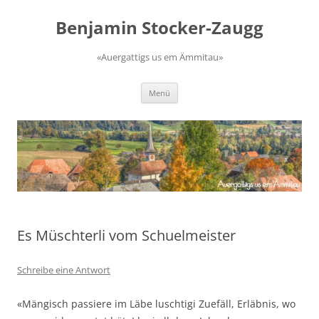
Zum
Inhalt
Benjamin Stocker-Zaugg
springen
«Auergattigs us em Ämmitau»
Menü
Es Müschterli vom Schuelmeister
Schreibe eine Antwort
«Mängisch passiere im Läbe luschtigi Zuefäll, Erläbnis, wo