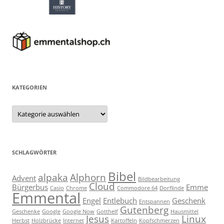
KATEGORIEN
Kategorien
SCHLAGWÖRTER
Bibel
alpaka
Alphorn
Advent
Bildbearbeitung
Cloud
Bürgerbus
Emme
Casio
Chrome
Commodore 64
Dorflinde
Emmental
Engel
Entlebuch
Geschenk
Entspannen
Gutenberg
Geschenke
Google
Google Now
Gotthelf
Hausmittel
Jesus
Linux
Herbst
Holzbrücke
Internet
Kartoffeln
Kopfschmerzen