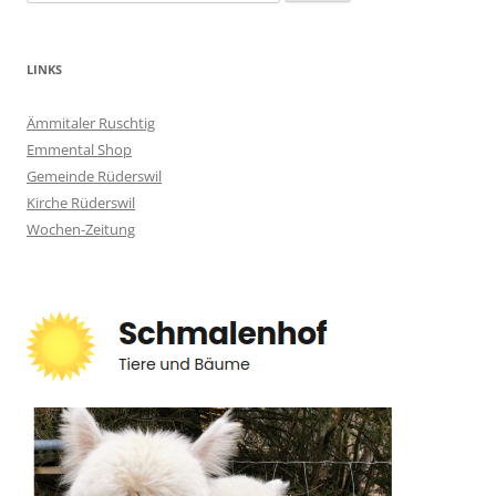
nach:
LINKS
Ämmitaler Ruschtig
Emmental Shop
Gemeinde Rüderswil
Kirche Rüderswil
Wochen-Zeitung