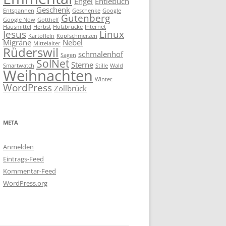
Engel
Entlebuch
Geschenk
Entspannen
Geschenke
Google
Gutenberg
Google Now
Gotthelf
Hausmittel
Herbst
Holzbrücke
Internet
Jesus
Linux
Kartoffeln
Kopfschmerzen
Migräne
Nebel
Mittelalter
Rüderswil
schmalenhof
Sagen
SolNet
Sterne
Smartwatch
Stille
Wald
Weihnachten
Winter
WordPress
Zollbrück
META
Anmelden
Eintrags-Feed
Kommentar-Feed
WordPress.org