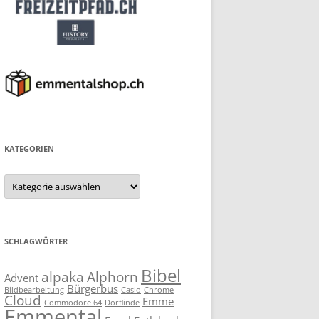
KATEGORIEN
Kategorien
SCHLAGWÖRTER
Bibel
alpaka
Alphorn
Advent
Bürgerbus
Bildbearbeitung
Casio
Chrome
Cloud
Emme
Commodore 64
Dorflinde
Emmental