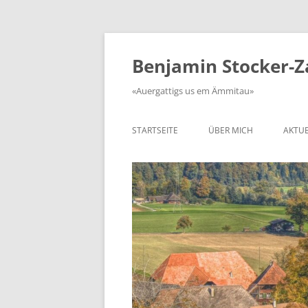
Zum
Inhalt
springen
Benjamin Stocker-
«Auergattigs us em Ämmitau»
STARTSEITE
ÜBER MICH
AKTUE