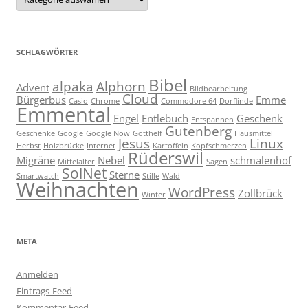
SCHLAGWÖRTER
Bibel
alpaka
Alphorn
Advent
Bildbearbeitung
Cloud
Bürgerbus
Emme
Casio
Chrome
Commodore 64
Dorflinde
Emmental
Engel
Entlebuch
Geschenk
Entspannen
Gutenberg
Geschenke
Google
Google Now
Gotthelf
Hausmittel
Jesus
Linux
Herbst
Holzbrücke
Internet
Kartoffeln
Kopfschmerzen
Rüderswil
Migräne
Nebel
schmalenhof
Mittelalter
Sagen
SolNet
Sterne
Smartwatch
Stille
Wald
Weihnachten
WordPress
Zollbrück
Winter
META
Anmelden
Eintrags-Feed
Kommentar-Feed