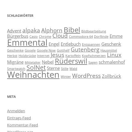
SCHLAGWÖRTER
Bibel
alpaka
Alphorn
Advent
Bildbearbeitung
Cloud
Bürgerbus
Emme
Casio
Chrome
Commodore 64
Dorflinde
Emmental
Engel
Entlebuch
Geschenk
Entspannen
Gutenberg
Geschenke
Google
Google Now
Gotthelf
Hausmittel
Jesus
Linux
Herbst
Holzbrücke
Internet
Kartoffeln
Kopfschmerzen
Rüderswil
Migräne
Nebel
schmalenhof
Mittelalter
Sagen
SolNet
Sterne
Smartwatch
Stille
Wald
Weihnachten
WordPress
Zollbrück
Winter
META
Anmelden
Eintrags-Feed
Kommentar-Feed
WordPress.org