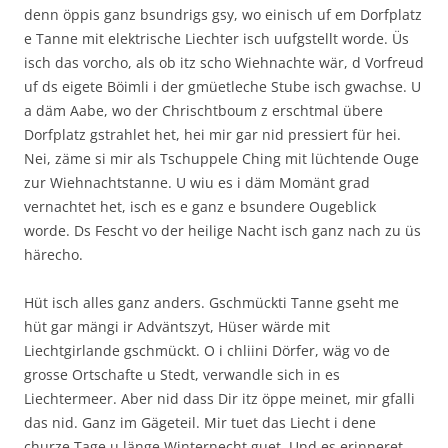
denn öppis ganz bsundrigs gsy, wo einisch uf em Dorfplatz
e Tanne mit elektrische Liechter isch uufgstellt worde. Üs
isch das vorcho, als ob itz scho Wiehnachte wär, d Vorfreud
uf ds eigete Böimli i der gmüetleche Stube isch gwachse. U
a däm Aabe, wo der Chrischtboum z erschtmal übere
Dorfplatz gstrahlet het, hei mir gar nid pressiert für hei.
Nei, zäme si mir als Tschuppele Ching mit lüchtende Ouge
zur Wiehnachtstanne. U wiu es i däm Momänt grad
vernachtet het, isch es e ganz e bsundere Ougeblick
worde. Ds Fescht vo der heilige Nacht isch ganz nach zu üs
härecho.
Hüt isch alles ganz anders. Gschmückti Tanne gseht me
hüt gar mängi ir Adväntszyt, Hüser wärde mit
Liechtgirlande gschmückt. O i chliini Dörfer, wäg vo de
grosse Ortschafte u Stedt, verwandle sich in es
Liechtermeer. Aber nid dass Dir itz öppe meinet, mir gfalli
das nid. Ganz im Gägeteil. Mir tuet das Liecht i dene
churze Tage u länge Winternecht guet. Und es erinneret