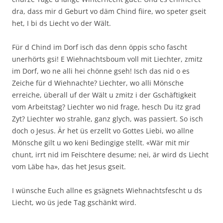
dra, dass mir d Geburt vo däm Chind fiire, wo speter gseit
het, I bi ds Liecht vo der Wält.
Für d Chind im Dorf isch das denn öppis scho fascht
unerhörts gsi! E Wiehnachtsboum voll mit Liechter, zmitz
im Dorf, wo ne alli hei chönne gseh! Isch das nid o es
Zeiche für d Wiehnachte? Liechter, wo alli Mönsche
erreiche, überall uf der Wält u zmitz i der Gschäftigkeit
vom Arbeitstag? Liechter wo nid frage, hesch Du itz grad
Zyt? Liechter wo strahle, ganz glych, was passiert. So isch
doch o Jesus. Är het üs erzellt vo Gottes Liebi, wo allne
Mönsche gilt u wo keni Bedingige stellt. «Wär mit mir
chunt, irrt nid im Feischtere desume; nei, är wird ds Liecht
vom Läbe ha», das het Jesus gseit.
I wünsche Euch allne es gsägnets Wiehnachtsfescht u ds
Liecht, wo üs jede Tag gschänkt wird.