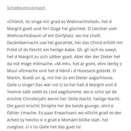
Schreibe eine Antwort
«Chömit, itz singe mir grad es Wiehnachtslied», het d
Margrit gseit und ihri Ouge hei glüchtet. D Liechter vom
Wiehnachtsboum uf em Dorfplatz, wo ine chalti
Dezämbernacht use hei gstrahlet, hei das Chind erfüllt mir
Fröid uf ds Fescht am heilige Aabe. Gli, gli isch es sowyt,
het d Margrit zu sich sälber gseit. Aber der der Dieter het
da nid möge mitmache, «M-mh», het är gseit, ohni derby z
Muul ufzmache und het d Händ i d Hoseseck gsteckt. O
Martin, Ruedi un ig, mir hei üs em Dieter aagschlosse.
Giele u singe? Das wär no! U so hei halt d Margrit und d
Yvonne sälb zwöit es Lied aagstumme, wo si scho syt de
erschte Chinderjahr kennt hei: Stille Nacht, heilige Nacht.
Die ganzi erschti Strophe hei die beide gsunge, ohni e
Fähler z’mache. Es paar Erwachseni wo villicht grad vo der
Arbeit sy heicho si o grad e Momänt bliibe stah, hei
zueglost. U o üs Giele het das guet ta!