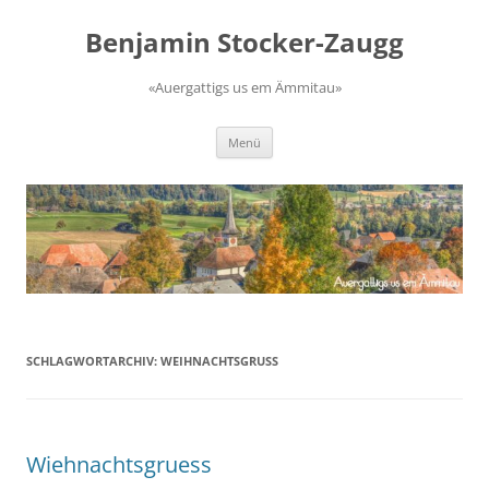
Zum
Inhalt
Benjamin Stocker-Zaugg
springen
«Auergattigs us em Ämmitau»
Menü
SCHLAGWORTARCHIV:
WEIHNACHTSGRUSS
Wiehnachtsgruess