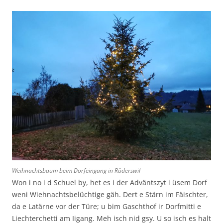
Weihnachtsbaum beim Dorfeingang in Rüderswil
Won i no i d Schuel by, het es i der Adväntszyt i üsem Dorf
weni Wiehnachtsbelüchtige gäh. Dert e Stärn im Fäischter,
da e Latärne vor der Türe; u bim Gaschthof ir Dorfmitti e
Liechterchetti am Iigang. Meh isch nid gsy. U so isch es halt