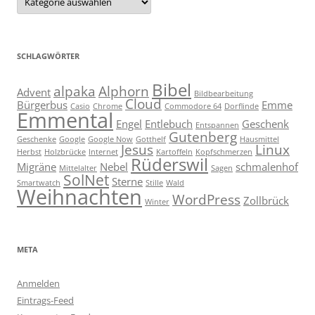
SCHLAGWÖRTER
Bibel
alpaka
Alphorn
Advent
Bildbearbeitung
Cloud
Bürgerbus
Emme
Casio
Chrome
Commodore 64
Dorflinde
Emmental
Engel
Entlebuch
Geschenk
Entspannen
Gutenberg
Geschenke
Google
Google Now
Gotthelf
Hausmittel
Jesus
Linux
Herbst
Holzbrücke
Internet
Kartoffeln
Kopfschmerzen
Rüderswil
Migräne
Nebel
schmalenhof
Mittelalter
Sagen
SolNet
Sterne
Smartwatch
Stille
Wald
Weihnachten
WordPress
Zollbrück
Winter
META
Anmelden
Eintrags-Feed