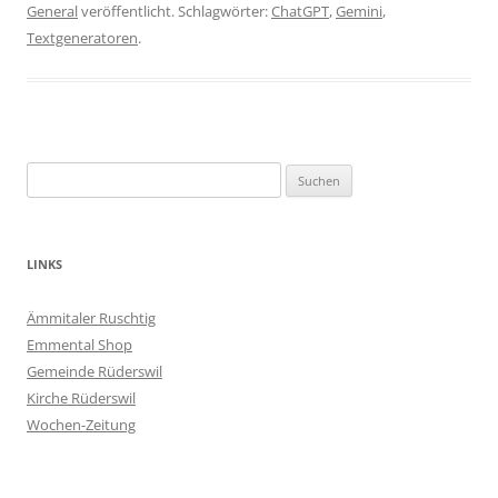
General
veröffentlicht. Schlagwörter:
ChatGPT
,
Gemini
,
Textgeneratoren
.
Suchen
nach:
LINKS
Ämmitaler Ruschtig
Emmental Shop
Gemeinde Rüderswil
Kirche Rüderswil
Wochen-Zeitung