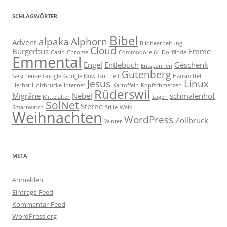
SCHLAGWÖRTER
Bibel
alpaka
Alphorn
Advent
Bildbearbeitung
Cloud
Bürgerbus
Emme
Casio
Chrome
Commodore 64
Dorflinde
Emmental
Engel
Entlebuch
Geschenk
Entspannen
Gutenberg
Geschenke
Google
Google Now
Gotthelf
Hausmittel
Jesus
Linux
Herbst
Holzbrücke
Internet
Kartoffeln
Kopfschmerzen
Rüderswil
Migräne
Nebel
schmalenhof
Mittelalter
Sagen
SolNet
Sterne
Smartwatch
Stille
Wald
Weihnachten
WordPress
Zollbrück
Winter
META
Anmelden
Eintrags-Feed
Kommentar-Feed
WordPress.org