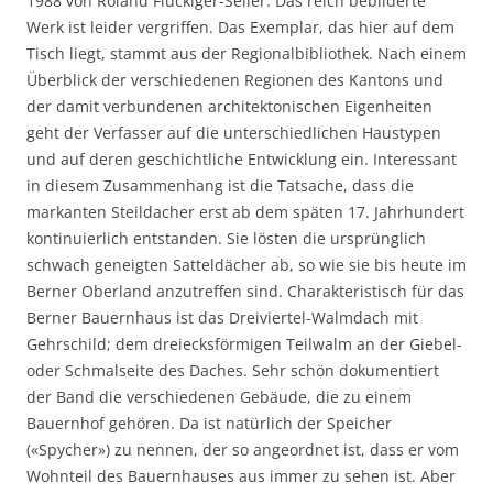
1988 von Roland Flückiger-Seiler. Das reich bebilderte
Werk ist leider vergriffen. Das Exemplar, das hier auf dem
Tisch liegt, stammt aus der Regionalbibliothek. Nach einem
Überblick der verschiedenen Regionen des Kantons und
der damit verbundenen architektonischen Eigenheiten
geht der Verfasser auf die unterschiedlichen Haustypen
und auf deren geschichtliche Entwicklung ein. Interessant
in diesem Zusammenhang ist die Tatsache, dass die
markanten Steildacher erst ab dem späten 17. Jahrhundert
kontinuierlich entstanden. Sie lösten die ursprünglich
schwach geneigten Satteldächer ab, so wie sie bis heute im
Berner Oberland anzutreffen sind. Charakteristisch für das
Berner Bauernhaus ist das Dreiviertel-Walmdach mit
Gehrschild; dem dreiecksförmigen Teilwalm an der Giebel-
oder Schmalseite des Daches. Sehr schön dokumentiert
der Band die verschiedenen Gebäude, die zu einem
Bauernhof gehören. Da ist natürlich der Speicher
(«Spycher») zu nennen, der so angeordnet ist, dass er vom
Wohnteil des Bauernhauses aus immer zu sehen ist. Aber