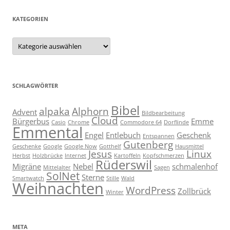
KATEGORIEN
Kategorien
SCHLAGWÖRTER
Bibel
alpaka
Alphorn
Advent
Bildbearbeitung
Cloud
Bürgerbus
Emme
Casio
Chrome
Commodore 64
Dorflinde
Emmental
Engel
Entlebuch
Geschenk
Entspannen
Gutenberg
Geschenke
Google
Google Now
Gotthelf
Hausmittel
Jesus
Linux
Herbst
Holzbrücke
Internet
Kartoffeln
Kopfschmerzen
Rüderswil
Migräne
Nebel
schmalenhof
Mittelalter
Sagen
SolNet
Sterne
Smartwatch
Stille
Wald
Weihnachten
WordPress
Zollbrück
Winter
META