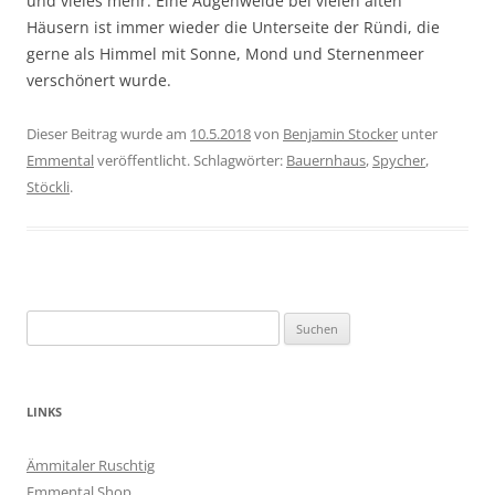
und vieles mehr. Eine Augenweide bei vielen alten
Häusern ist immer wieder die Unterseite der Ründi, die
gerne als Himmel mit Sonne, Mond und Sternenmeer
verschönert wurde.
Dieser Beitrag wurde am
10.5.2018
von
Benjamin Stocker
unter
Emmental
veröffentlicht. Schlagwörter:
Bauernhaus
,
Spycher
,
Stöckli
.
Suchen
nach:
LINKS
Ämmitaler Ruschtig
Emmental Shop