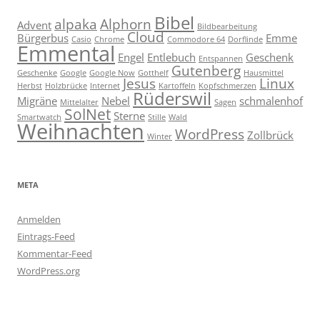
Bibel
alpaka
Alphorn
Advent
Bildbearbeitung
Cloud
Bürgerbus
Emme
Casio
Chrome
Commodore 64
Dorflinde
Emmental
Engel
Entlebuch
Geschenk
Entspannen
Gutenberg
Geschenke
Google
Google Now
Gotthelf
Hausmittel
Jesus
Linux
Herbst
Holzbrücke
Internet
Kartoffeln
Kopfschmerzen
Rüderswil
Migräne
Nebel
schmalenhof
Mittelalter
Sagen
SolNet
Sterne
Smartwatch
Stille
Wald
Weihnachten
WordPress
Zollbrück
Winter
META
Anmelden
Eintrags-Feed
Kommentar-Feed
WordPress.org