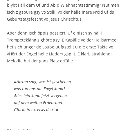
blybt i all däm Uf und Ab d Wiehnachtsstimmig? Nüt meh
isch z gspüre gsy vo Stilli, vo der hälle inere Fröid uf ds
Geburtstagsfescht vo Jesus Chrischtus.
Aber denn isch öppis passiert. Uf einisch sy hälli
Trompetekläng z ghöre gsy. E Kapälle vo der Heilsarmee
het sich unger de Loube uufgstellt u die erste Takte vo
«Hört der Engel helle Lieder» gspilt. E klari, strahlendi
Melodie het der ganz Platz erfüllt:
«
Hirten sagt, was ist geschehen,
was tun uns die Engel kund?
Alles leid kann jetzt vergehen
auf dem weiten Erdenrund.
Gloria in excelsis deo…
»