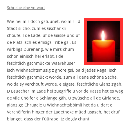
Schreibe eine Antwort
Wie hei mir doch gstuunet, wo mir i d
Stadt si cho, zum es Gschänkli
choufe. I de Läde, uf de Gasse und uf
de Plätz isch es emsigs Tribe gsi. Es
wirbligs Dürenang, wie mirs chum
schon einisch hei erläbt. I de
feschtlich gschmückte Waarehüser
isch Wiehnachtsmusig z ghöre gsi, bald jedes Regal isch
feschtlich gschmückt worde, zum all dene schöne Sache,
wo da sy verchouft worde, e eigete, feschtliche Glanz z’gäh.
D Bsuecher im Lade hei zuegriffe u vor de Kasse het es wäg
de vile Chöifer e Schlange gäh. U zwüsche all de Girlande,
glänzige Chrugele u Wiehnachtsböimli het da u dert e
Verchöiferin hinger der Ladetheke müed usgseh, het druf
blanget, dass der Füürabe itz de gly chunt.