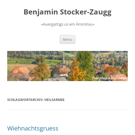
Zum
Inhalt
Benjamin Stocker-Zaugg
springen
«Auergattigs us em Ämmitau»
Menü
SCHLAGWORTARCHIV:
HEILSARMEE
Wiehnachtsgruess