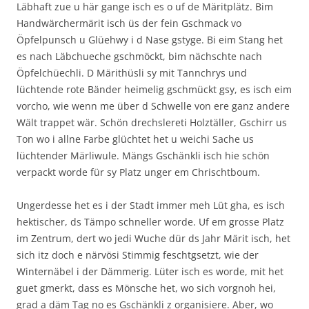
Läbhaft zue u här gange isch es o uf de Märitplätz. Bim
Handwärchermärit isch üs der fein Gschmack vo
Öpfelpunsch u Glüehwy i d Nase gstyge. Bi eim Stang het
es nach Läbchueche gschmöckt, bim nächschte nach
Öpfelchüechli. D Märithüsli sy mit Tannchrys und
lüchtende rote Bänder heimelig gschmückt gsy, es isch eim
vorcho, wie wenn me über d Schwelle von ere ganz andere
Wält trappet wär. Schön drechslereti Holztäller, Gschirr us
Ton wo i allne Farbe glüchtet het u weichi Sache us
lüchtender Märliwule. Mängs Gschänkli isch hie schön
verpackt worde für sy Platz unger em Chrischtboum.
Ungerdesse het es i der Stadt immer meh Lüt gha, es isch
hektischer, ds Tämpo schneller worde. Uf em grosse Platz
im Zentrum, dert wo jedi Wuche dür ds Jahr Märit isch, het
sich itz doch e närvösi Stimmig feschtgsetzt, wie der
Winternäbel i der Dämmerig. Lüter isch es worde, mit het
guet gmerkt, dass es Mönsche het, wo sich vorgnoh hei,
grad a däm Tag no es Gschänkli z organisiere. Aber, wo