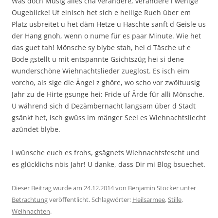
Was doch Musig alles cha verändere, verändere i wenige
Ougeblicke! Uf einisch het sich e heilige Rueh über em
Platz usbreitet u het däm Hetze u Haschte sanft d Geisle us
der Hang gnoh, wenn o nume für es paar Minute. Wie het
das guet tah! Mönsche sy blybe stah, hei d Täsche uf e
Bode gstellt u mit entspannte Gsichtszüg hei si dene
wunderschöne Wiehnachtslieder zueglost. Es isch eim
vorcho, als sige die Ängel z ghöre, wo scho vor zwöituusig
Jahr zu de Hirte gsunge hei: Fride uf Ärde für alli Mönsche.
U während sich d Dezämbernacht langsam über d Stadt
gsänkt het, isch gwüss im mänger Seel es Wiehnachtsliecht
azündet blybe.
I wünsche euch es frohs, gsägnets Wiehnachtsfescht und
es glücklichs nöis Jahr! U danke, dass Dir mi Blog bsuechet.
Dieser Beitrag wurde am
24.12.2014
von
Benjamin Stocker
unter
Betrachtung
veröffentlicht. Schlagwörter:
Heilsarmee
,
Stille
,
Weihnachten
.