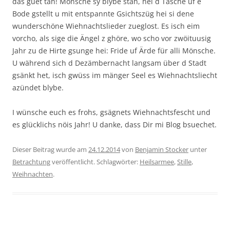
das guet tah! Mönsche sy blybe stah, hei d Täsche uf e
Bode gstellt u mit entspannte Gsichtszüg hei si dene
wunderschöne Wiehnachtslieder zueglost. Es isch eim
vorcho, als sige die Ängel z ghöre, wo scho vor zwöituusig
Jahr zu de Hirte gsunge hei: Fride uf Ärde für alli Mönsche.
U während sich d Dezämbernacht langsam über d Stadt
gsänkt het, isch gwüss im mänger Seel es Wiehnachtsliecht
azündet blybe.
I wünsche euch es frohs, gsägnets Wiehnachtsfescht und
es glücklichs nöis Jahr! U danke, dass Dir mi Blog bsuechet.
Dieser Beitrag wurde am
24.12.2014
von
Benjamin Stocker
unter
Betrachtung
veröffentlicht. Schlagwörter:
Heilsarmee
,
Stille
,
Weihnachten
.