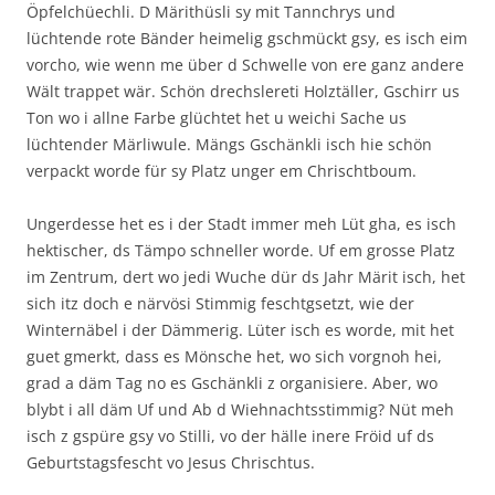
Öpfelchüechli. D Märithüsli sy mit Tannchrys und
lüchtende rote Bänder heimelig gschmückt gsy, es isch eim
vorcho, wie wenn me über d Schwelle von ere ganz andere
Wält trappet wär. Schön drechslereti Holztäller, Gschirr us
Ton wo i allne Farbe glüchtet het u weichi Sache us
lüchtender Märliwule. Mängs Gschänkli isch hie schön
verpackt worde für sy Platz unger em Chrischtboum.
Ungerdesse het es i der Stadt immer meh Lüt gha, es isch
hektischer, ds Tämpo schneller worde. Uf em grosse Platz
im Zentrum, dert wo jedi Wuche dür ds Jahr Märit isch, het
sich itz doch e närvösi Stimmig feschtgsetzt, wie der
Winternäbel i der Dämmerig. Lüter isch es worde, mit het
guet gmerkt, dass es Mönsche het, wo sich vorgnoh hei,
grad a däm Tag no es Gschänkli z organisiere. Aber, wo
blybt i all däm Uf und Ab d Wiehnachtsstimmig? Nüt meh
isch z gspüre gsy vo Stilli, vo der hälle inere Fröid uf ds
Geburtstagsfescht vo Jesus Chrischtus.