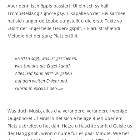
Aber denn isch öppis passiert. Uf einisch sy hälli
Trompetekläng z ghöre gsy. E Kapälle vo der Heilsarmee
het sich unger de Loube uufgstellt u die erste Takte vo
«Hört der Engel helle Lieder» gspilt. E klari, strahlendi
Melodie het der ganz Platz erfüllt:
«
Hirten sagt, was ist geschehen,
was tun uns die Engel kund?
Alles leid kann jetzt vergehen
auf dem weiten Erdenrund.
Gloria in excelsis deo…
»
Was doch Musig alles cha verändere, verändere i wenige
Ougeblicke! Uf einisch het sich e heilige Rueh über em
Platz usbreitet u het däm Hetze u Haschte sanft d Geisle us
der Hang gnoh, wenn o nume für es paar Minute. Wie het