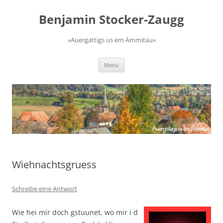
Zum
Inhalt
Benjamin Stocker-Zaugg
springen
«Auergattigs us em Ämmitau»
Menü
Wiehnachtsgruess
Schreibe eine Antwort
Wie hei mir doch gstuunet, wo mir i d