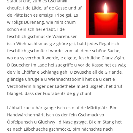
Stadt si cho, zum es Gschänkli
choufe. I de Läde, uf de Gasse und uf
de Plätz isch es emsigs Tribe gsi. Es
wirbligs Dürenang, wie mirs chum
schon einisch hei erläbt. I de
feschtlich gschmückte Waarehüser
isch Wiehnachtsmusig z ghöre gsi, bald jedes Regal isch
feschtlich gschmückt worde, zum all dene schöne Sache,
wo da sy verchouft worde, e eigete, feschtliche Glanz z’gäh.
D Bsuecher im Lade hei zuegriffe u vor de Kasse het es wäg
de vile Chöifer e Schlange gäh. U zwüsche all de Girlande,
glänzige Chrugele u Wiehnachtsböimli het da u dert e
Verchöiferin hinger der Ladetheke müed usgseh, het druf
blanget, dass der Füürabe itz de gly chunt.
Läbhaft zue u här gange isch es o uf de Märitplätz. Bim
Handwärchermärit isch üs der fein Gschmack vo
Öpfelpunsch u Glüehwy i d Nase gstyge. Bi eim Stang het
es nach Läbchueche gschmöckt, bim nächschte nach