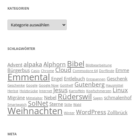
KATEGORIEN
Kategorien
SCHLAGWÖRTER
Bibel
alpaka
Alphorn
Advent
Bildbearbeitung
Cloud
Bürgerbus
Emme
Casio
Chrome
Commodore 64
Dorflinde
Emmental
Engel
Entlebuch
Geschenk
Entspannen
Gutenberg
Geschenke
Google
Google Now
Gotthelf
Hausmittel
Jesus
Linux
Herbst
Holzbrücke
Internet
Kartoffeln
Kopfschmerzen
Rüderswil
Migräne
Nebel
schmalenhof
Mittelalter
Sagen
SolNet
Sterne
Smartwatch
Stille
Wald
Weihnachten
WordPress
Zollbrück
Winter
META