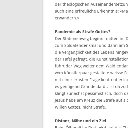
der theologischen Auseinandersetzung
auch eine erfreuliche Erkenntnis: «M
erwandern.»
Pandemie als Strafe Gottes?
Der Stationenweg beginnt mitten im 
zum Soldatendenkmal und dann am Sch
die Vergänglichkeit des Lebens hinge
der Tafel gefragt, die Kunstinstallat
führt der Weg weiter dem Wald entlan
vom Künstlerpaar gestaltete weisse Fe
mit einer ernsten Frage konfrontiert:
es genügend Gründe dafür, ist da zu l
klingt zunächst pessimistisch, doch
Jesus habe am Kreuz die Strafe auf
Willen Gottes, nicht Strafe.
Distanz, Nähe und ein Ziel
Beim Ölbergli im Dorf wird auf das T