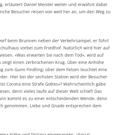
, erläutert Daniel Meister weiter und erwähnt dabei
anche Besucher reisen von weit her an, um den Weg zu
Dorf beim Brunnen neben der Verkehrsampel, er führt
ulhaus vorbei zum Friedhof. Natürlich wird hier auf
wiesen. «Was erwarten Sie nach dem Tod», wird auf
ion zeigt einen zerbrochenen Krug. Über eine Anhöhe
g zum Gumi Findling; über dem Felsen leuchtet eine
der. Hier bei der sechsten Station wird der Besucher
 «Ist Corona eine Strafe Gottes»? Wahrscheinlich gäbe
esen, denn vieles laufe auf dieser Welt schief! Das
 dann kommt es zu einer entscheidenden Wende, denn
 sich genommen. Liebe und Gnade entsprechen dem
hema Nähe und Distanz eingegangen. «Social