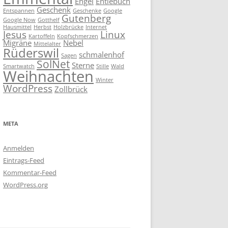
Engel
Entlebuch
Geschenk
Entspannen
Geschenke
Google
Gutenberg
Google Now
Gotthelf
Hausmittel
Herbst
Holzbrücke
Internet
Jesus
Linux
Kartoffeln
Kopfschmerzen
Migräne
Nebel
Mittelalter
Rüderswil
schmalenhof
Sagen
SolNet
Sterne
Smartwatch
Stille
Wald
Weihnachten
Winter
WordPress
Zollbrück
META
Anmelden
Eintrags-Feed
Kommentar-Feed
WordPress.org