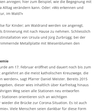
en anregen; hier zum Beispiel, wie die Begegnung mit
a Alltag verändern kann. Oder: «Wo erkennen und
tur, im Wald?»
lse für Kinder; am Waldrand werden sie angeregt,
s Erinnerung mit nach Hause zu nehmen. Schliesslich
stinstallation von Ursula und Jürg Zurbrügg; bei der
 schimmernde Metallplatte mit Wiesenblumen den
demie
rde am 17. Februar eröffnet und dauert noch bis zum
st angelehnt an die meist katholischen Kreuzwege, die
n werden», sagt Pfarrer Daniel Meister. Bereits 2015
geben, dieser wies inhaltlich über Karfreitag hinaus
jährigen Weg seien alle Stationen neu entworfen
e Stationen orientieren sich an wichtigen
ieder die Brücke zur Corona-Situation. Es ist auch
emie». Viele Menschen seien dankbar für diese Form