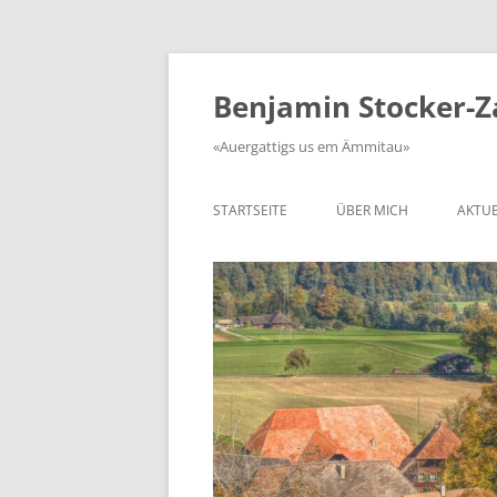
Zum
Inhalt
springen
Benjamin Stocker-
«Auergattigs us em Ämmitau»
STARTSEITE
ÜBER MICH
AKTUE