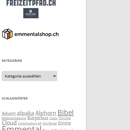
KATEGORIEN
Kategorien
SCHLAGWÖRTER
Bibel
alpaka
Alphorn
Advent
Bürgerbus
Bildbearbeitung
Casio
Chrome
Cloud
Emme
Commodore 64
Dorflinde
Emmental