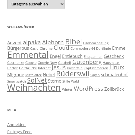
Kategorien
SCHLAGWÖRTER
Bibel
alpaka
Alphorn
Advent
Bildbearbeitung
Cloud
Bürgerbus
Emme
Casio
Chrome
Commodore 64
Dorflinde
Emmental
Engel
Entlebuch
Geschenk
Entspannen
Gutenberg
Geschenke
Google
Google Now
Gotthelf
Hausmittel
Jesus
Linux
Herbst
Holzbrücke
Internet
Kartoffeln
Kopfschmerzen
Rüderswil
Migräne
Nebel
schmalenhof
Mittelalter
Sagen
SolNet
Sterne
Smartwatch
Stille
Wald
Weihnachten
WordPress
Zollbrück
Winter
META
Anmelden
Eintrags-Feed