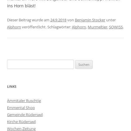
ins Horn bläst!
Dieser Beitrag wurde am
24.9.2018
von
Benjamin Stocker
unter
Alphorn
veröffentlicht. Schlagwörter:
Alphorn
,
Murmeltier
,
SQWISS
.
Suchen
nach:
LINKS
Ämmitaler Ruschtig
Emmental Shop
Gemeinde Rüderswil
Kirche Rüderswil
Wochen-Zeitung