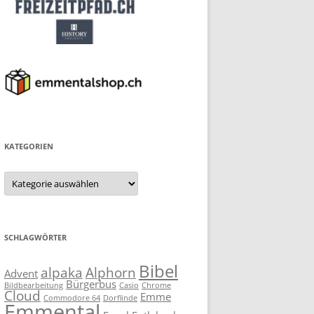
KATEGORIEN
Kategorien
SCHLAGWÖRTER
Bibel
alpaka
Alphorn
Advent
Bürgerbus
Bildbearbeitung
Casio
Chrome
Cloud
Emme
Commodore 64
Dorflinde
Emmental