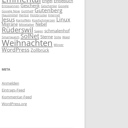
Engel
Entlebuch
Geschenk
Entspannen
Geschenke
Google
Gutenberg
Google Now
Gotthelf
Hausmittel
Herbst
Holzbrücke
Internet
Jesus
Linux
Kartoffeln
Kopfschmerzen
Migräne
Nebel
Mittelalter
Rüderswil
schmalenhof
Sagen
SolNet
Sterne
Smartwatch
Stille
Wald
Weihnachten
Winter
WordPress
Zollbrück
META
Anmelden
Eintrags-Feed
Kommentar-Feed
WordPress.org