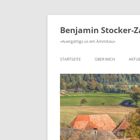
Zum
Inhalt
springen
Benjamin Stocker-
«Auergattigs us em Ämmitau»
STARTSEITE
ÜBER MICH
AKTUE