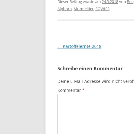
Dieser Beitrag wurde am
24.9.2018
von
Ben
Alphorn
,
Murmeltier
,
SQWISS
.
Beitragsnavigation
←
Kartoffelernte 2018
Schreibe einen Kommentar
Deine E-Mail-Adresse wird nicht veröff
Kommentar
*