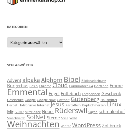
KATEGORIEN
Kategorien
SCHLAGWÖRTER
Bibel
alpaka
Alphorn
Advent
Bildbearbeitung
Cloud
Bürgerbus
Emme
Casio
Chrome
Commodore 64
Dorflinde
Emmental
Engel
Entlebuch
Geschenk
Entspannen
Gutenberg
Geschenke
Google
Google Now
Gotthelf
Hausmittel
Jesus
Linux
Herbst
Holzbrücke
Internet
Kartoffeln
Kopfschmerzen
Rüderswil
Migräne
Nebel
schmalenhof
Mittelalter
Sagen
SolNet
Sterne
Smartwatch
Stille
Wald
Weihnachten
WordPress
Zollbrück
Winter