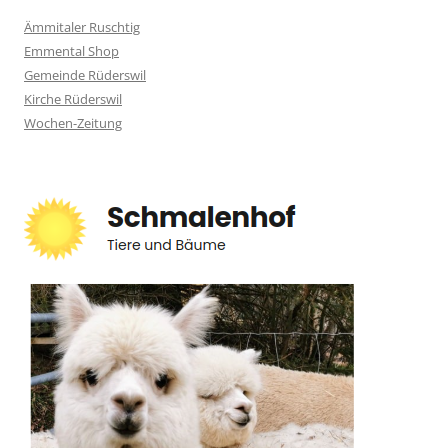
Ämmitaler Ruschtig
Emmental Shop
Gemeinde Rüderswil
Kirche Rüderswil
Wochen-Zeitung