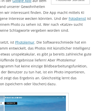
a in der
Google App
auf dem
hand unserer Gewohnheiten
n wir interessant finden. Die App macht mittels KI
eigene Interesse wecken könnten. Und der
Fotodienst
ist
 einem Photo zu sehen ist. Wer nach «Katze» sucht
 keine Schlagworte vergeben worden sind.
etzt, ist
Photolemur
. Die Softwareschmiede hat ein
mm entwickelt, das Photos mit künstlicher Intelligenz
 etwas unspektakular, es gibt ja bereits zahlreiche gute
lüffende Ergebnisse liefern! Aber Photolemur
rogramm hat keine einzige Bildbearbeitungsfunktion,
 der Benutzer zu tun hat, ist ein Photo importieren,
 zeigt das Ergebnis an. Gleichzeitig lernt das
n (speichern oder löschen) dazu.