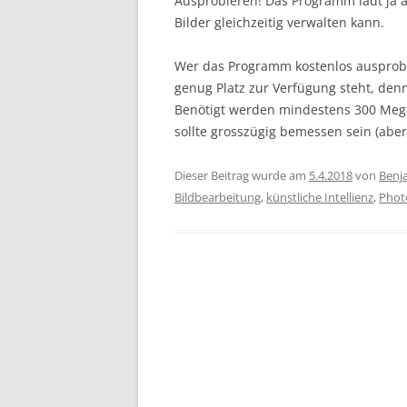
Ausprobieren! Das Programm lädt ja au
Bilder gleichzeitig verwalten kann.
Wer das Programm kostenlos ausprobier
genug Platz zur Verfügung steht, den
Benötigt werden mindestens 300 Mega
sollte grosszügig bemessen sein (aber
Dieser Beitrag wurde am
5.4.2018
von
Benj
Bildbearbeitung
,
künstliche Intellienz
,
Phot