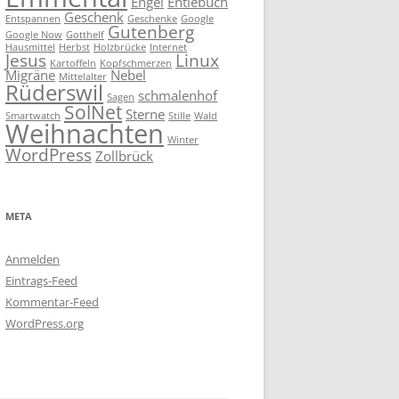
Engel
Entlebuch
Geschenk
Entspannen
Geschenke
Google
Gutenberg
Google Now
Gotthelf
Hausmittel
Herbst
Holzbrücke
Internet
Jesus
Linux
Kartoffeln
Kopfschmerzen
Migräne
Nebel
Mittelalter
Rüderswil
schmalenhof
Sagen
SolNet
Sterne
Smartwatch
Stille
Wald
Weihnachten
Winter
WordPress
Zollbrück
META
Anmelden
Eintrags-Feed
Kommentar-Feed
WordPress.org