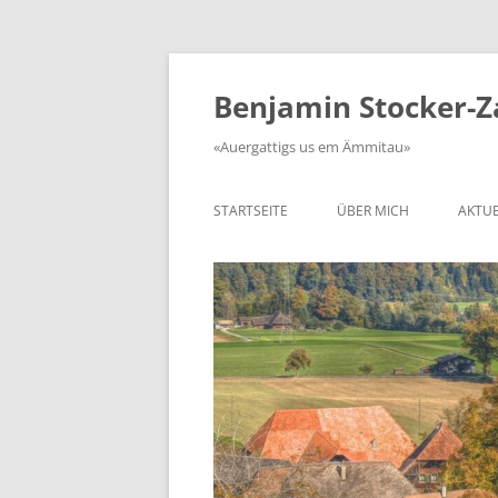
Zum
Inhalt
springen
Benjamin Stocker-
«Auergattigs us em Ämmitau»
STARTSEITE
ÜBER MICH
AKTUE