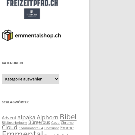
KATEGORIEN
Kategorien
SCHLAGWÖRTER
Bibel
alpaka
Alphorn
Advent
Bürgerbus
Bildbearbeitung
Casio
Chrome
Cloud
Emme
Commodore 64
Dorflinde
Emmental