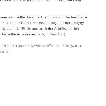
ch dazu ein, weil es erstaunlich flink ist und mehrere
en will, sollte darauf achten, dass auf der Festplatte
n Photolemur ist in jeder Beziehung speicherhungrig!
byte auf der Platte und auch der Arbeitsspeicher
 das sollte er ja immer bei Windows 10…)
amin Stocker
unter
Daily Work
veröffentlicht. Schlagwörter:
olemur
.