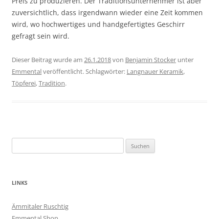
Preis zu produzieren. Der Traditionsunternehmer ist aber
zuversichtlich, dass irgendwann wieder eine Zeit kommen
wird, wo hochwertiges und handgefertigtes Geschirr
gefragt sein wird.
Dieser Beitrag wurde am
26.1.2018
von
Benjamin Stocker
unter
Emmental
veröffentlicht. Schlagwörter:
Langnauer Keramik
,
Töpferei
,
Tradition
.
Suchen
nach:
LINKS
Ämmitaler Ruschtig
Emmental Shop