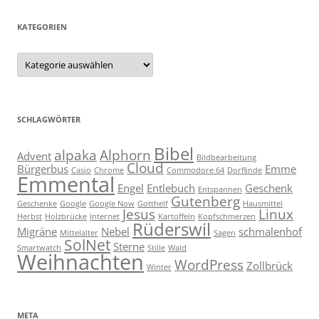
KATEGORIEN
Kategorien
SCHLAGWÖRTER
Bibel
alpaka
Alphorn
Advent
Bildbearbeitung
Cloud
Bürgerbus
Emme
Casio
Chrome
Commodore 64
Dorflinde
Emmental
Engel
Entlebuch
Geschenk
Entspannen
Gutenberg
Geschenke
Google
Google Now
Gotthelf
Hausmittel
Jesus
Linux
Herbst
Holzbrücke
Internet
Kartoffeln
Kopfschmerzen
Rüderswil
Migräne
Nebel
schmalenhof
Mittelalter
Sagen
SolNet
Sterne
Smartwatch
Stille
Wald
Weihnachten
WordPress
Zollbrück
Winter
META