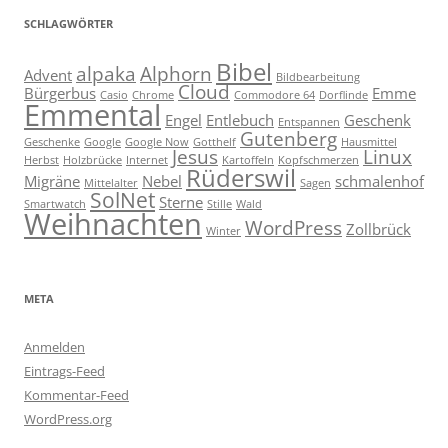
SCHLAGWÖRTER
Bibel
alpaka
Alphorn
Advent
Bildbearbeitung
Cloud
Bürgerbus
Emme
Casio
Chrome
Commodore 64
Dorflinde
Emmental
Engel
Entlebuch
Geschenk
Entspannen
Gutenberg
Geschenke
Google
Google Now
Gotthelf
Hausmittel
Jesus
Linux
Herbst
Holzbrücke
Internet
Kartoffeln
Kopfschmerzen
Rüderswil
Migräne
Nebel
schmalenhof
Mittelalter
Sagen
SolNet
Sterne
Smartwatch
Stille
Wald
Weihnachten
WordPress
Zollbrück
Winter
META
Anmelden
Eintrags-Feed
Kommentar-Feed
WordPress.org