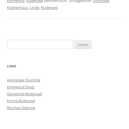
Emmental
,
Rüderswil
veröffentlicht. Schlagwörter:
Dorflinde
,
Krämerhaus
,
Linde
,
Rüderswil
.
Suchen
nach:
LINKS
Ämmitaler Ruschtig
Emmental Shop
Gemeinde Rüderswil
Kirche Rüderswil
Wochen-Zeitung