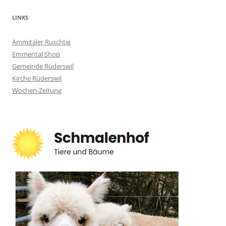
LINKS
Ämmitaler Ruschtig
Emmental Shop
Gemeinde Rüderswil
Kirche Rüderswil
Wochen-Zeitung