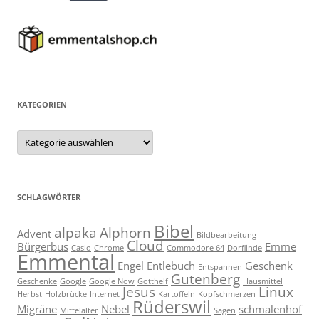
KATEGORIEN
Kategorien
SCHLAGWÖRTER
Bibel
alpaka
Alphorn
Advent
Bildbearbeitung
Cloud
Bürgerbus
Emme
Casio
Chrome
Commodore 64
Dorflinde
Emmental
Engel
Entlebuch
Geschenk
Entspannen
Gutenberg
Geschenke
Google
Google Now
Gotthelf
Hausmittel
Jesus
Linux
Herbst
Holzbrücke
Internet
Kartoffeln
Kopfschmerzen
Rüderswil
Migräne
Nebel
schmalenhof
Mittelalter
Sagen