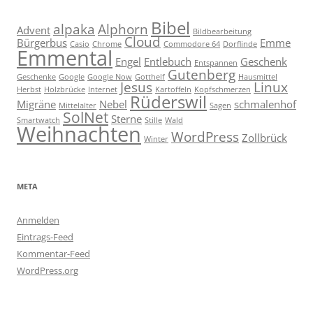
Bibel
alpaka
Alphorn
Advent
Bildbearbeitung
Cloud
Bürgerbus
Emme
Casio
Chrome
Commodore 64
Dorflinde
Emmental
Engel
Entlebuch
Geschenk
Entspannen
Gutenberg
Geschenke
Google
Google Now
Gotthelf
Hausmittel
Jesus
Linux
Herbst
Holzbrücke
Internet
Kartoffeln
Kopfschmerzen
Rüderswil
Migräne
Nebel
schmalenhof
Mittelalter
Sagen
SolNet
Sterne
Smartwatch
Stille
Wald
Weihnachten
WordPress
Zollbrück
Winter
META
Anmelden
Eintrags-Feed
Kommentar-Feed
WordPress.org