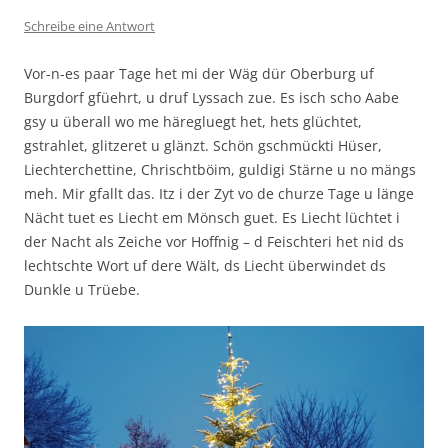
Schreibe eine Antwort
Vor-n-es paar Tage het mi der Wäg dür Oberburg uf
Burgdorf gfüehrt, u druf Lyssach zue. Es isch scho Aabe
gsy u überall wo me häregluegt het, hets glüchtet,
gstrahlet, glitzeret u glänzt. Schön gschmückti Hüser,
Liechterchettine, Chrischtböim, guldigi Stärne u no mängs
meh. Mir gfallt das. Itz i der Zyt vo de churze Tage u länge
Nächt tuet es Liecht em Mönsch guet. Es Liecht lüchtet i
der Nacht als Zeiche vor Hoffnig – d Feischteri het nid ds
lechtschte Wort uf dere Wält, ds Liecht überwindet ds
Dunkle u Trüebe.