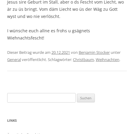
Jesus sire Geburt im Stall, aber o ds Fescht vom Liecht, wo
är zu üs bringt. Vom däm Liecht wo üs der Wäg zu Gott
wyst und wo nie verlöscht.
I wünsche euch allne es frohs u gsägnets
Wiehnachtsfescht!
Dieser Beitrag wurde am
20.12.2021
von
Benjamin Stocker
unter
General
veröffentlicht. Schlagwörter:
Christbaum
,
Weihnachten
.
Suchen
nach:
LINKS