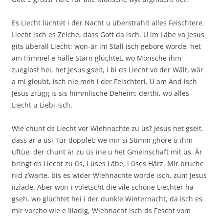
Es Liecht lüchtet i der Nacht u überstrahlt alles Feischtere.
Liecht isch es Zeiche, dass Gott da isch. U im Läbe vo Jesus
gits überall Liecht; won-är im Stall isch gebore worde, het
am Himmel e hälle Stärn glüchtet, wo Mönsche ihm
zueglost hei, het Jesus gseit, i bi ds Liecht vo der Wält, wär
a mi gloubt, isch nie meh i der Feischteri. U am Änd isch
Jesus zrügg is sis himmlische Deheim; derthi, wo alles
Liecht u Liebi isch.
Wie chunt ds Liecht vor Wiehnachte zu üs? Jesus het gseit,
dass är a üsi Tür dopplet; we mir si Stimm ghöre u ihm
uftüe, der chunt är zu üs ine u het Gmeinschaft mit üs. Är
bringt ds Liecht zu üs, i üses Läbe, i üses Härz. Mir bruche
nid z’warte, bis es wider Wiehnachte worde isch, zum Jesus
iizlade. Aber won-i voletscht die vile schöne Liechter ha
gseh, wo glüchtet hei i der dunkle Winternacht, da isch es
mir vorcho wie e Iiladig, Wiehnacht isch ds Fescht vom