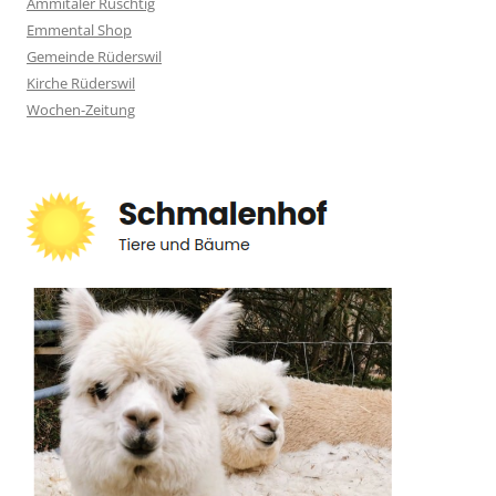
Ämmitaler Ruschtig
Emmental Shop
Gemeinde Rüderswil
Kirche Rüderswil
Wochen-Zeitung