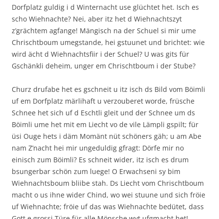
Dorfplatz guldig i d Winternacht use glüchtet het. Isch es
scho Wiehnachte? Nei, aber itz het d Wiehnachtszyt
z’grächtem agfange! Mängisch na der Schuel si mir ume
Chrischtboum umegstande, hei gstuunet und brichtet: wie
wird ächt d Wiehnachtsfiir i der Schuel? U was gits für
Gschänkli deheim, unger em Chrischtboum i der Stube?
Churz drufabe het es gschneit u itz isch ds Bild vom Böimli
uf em Dorfplatz märlihaft u verzouberet worde, früsche
Schnee het sich uf d Eschtli gleit und der Schnee um ds
Böimli ume het mit em Liecht vo de vile Lämpli gspilt; für
üsi Ouge hets i däm Momänt nüt schöners gäh; u am Abe
nam Z’nacht hei mir ungeduldig gfragt: Dörfe mir no
einisch zum Böimli? Es schneit wider, itz isch es drum
bsungerbar schön zum luege! O Erwachseni sy bim
Wiehnachtsboum bliibe stah. Ds Liecht vom Chrischtboum
macht o us ihne wider Chind, wo wei stuune und sich fröie
uf Wiehnachte; fröie uf das was Wiehnachte bedütet, dass
Gott e grossi Türe für alle Mönsche wyt ufgmacht het!