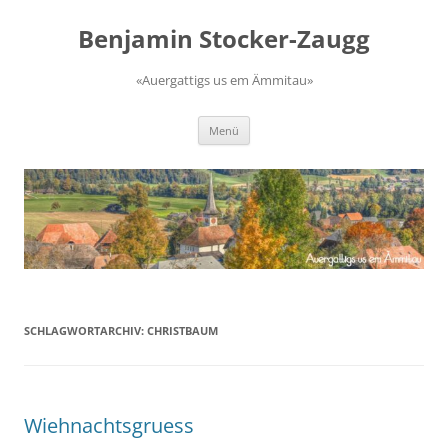
Zum
Inhalt
Benjamin Stocker-Zaugg
springen
«Auergattigs us em Ämmitau»
Menü
SCHLAGWORTARCHIV:
CHRISTBAUM
Wiehnachtsgruess