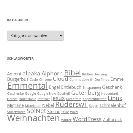
KATEGORIEN
Kategorien
SCHLAGWÖRTER
Bibel
alpaka
Alphorn
Advent
Bildbearbeitung
Cloud
Bürgerbus
Emme
Casio
Chrome
Commodore 64
Dorflinde
Emmental
Engel
Entlebuch
Geschenk
Entspannen
Gutenberg
Geschenke
Google
Google Now
Gotthelf
Hausmittel
Jesus
Linux
Herbst
Holzbrücke
Internet
Kartoffeln
Kopfschmerzen
Rüderswil
Migräne
Nebel
schmalenhof
Mittelalter
Sagen
SolNet
Sterne
Smartwatch
Stille
Wald
Weihnachten
WordPress
Zollbrück
Winter