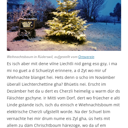
Weihnachtsbaum in Rüderswil, aufgestellt vom
Ortsverein
Es isch aber mit dene vilne Liechtli nid geng eso gsy, i ma
mi no guet a d Schuelzyt erinnere, a d Zyt wo mir uf
Wiehnachte blanget hei. Hets denn o scho im Novämber
überall Liechterchettine gha? Bhüetis nei. Erscht im
Dezämber het da u dert es Cherzli heimelig u warm dür ds
Fäischter gschyne. Ir Mitti vom Dorf, dert wo früecher e alti
Linde gstande isch, isch du einisch e Wiehnachtsboum mit
elektrische Cherzli ufgstellt worde. Na der Schuel bim
vernachte hei mir drum nume eis Zyl gha, üs hets mit
allem zu däm Chrischtboum härezoge, wo da uf em