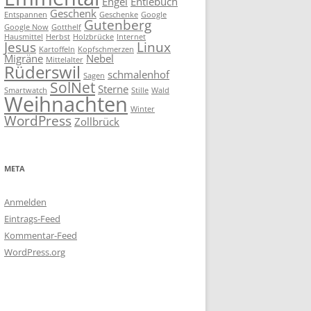
Engel
Entlebuch
Geschenk
Entspannen
Geschenke
Google
Gutenberg
Google Now
Gotthelf
Hausmittel
Herbst
Holzbrücke
Internet
Jesus
Linux
Kartoffeln
Kopfschmerzen
Migräne
Nebel
Mittelalter
Rüderswil
schmalenhof
Sagen
SolNet
Sterne
Smartwatch
Stille
Wald
Weihnachten
Winter
WordPress
Zollbrück
META
Anmelden
Eintrags-Feed
Kommentar-Feed
WordPress.org