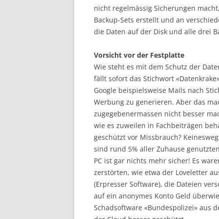
nicht regelmässig Sicherungen macht, 
Backup-Sets erstellt und an verschie
die Daten auf der Disk und alle drei B
Vorsicht vor der Festplatte
Wie steht es mit dem Schutz der Date
fällt sofort das Stichwort «Datenkrake
Google beispielsweise Mails nach Sti
Werbung zu generieren. Aber das mach
zugegebenermassen nicht besser mach
wie es zuweilen in Fachbeiträgen beha
geschützt vor Missbrauch? Keinesweg
sind rund 5% aller Zuhause genutzten 
PC ist gar nichts mehr sicher! Es ware
zerstörten, wie etwa der Loveletter a
(Erpresser Software), die Dateien ver
auf ein anonymes Konto Geld überwies
Schadsoftware «Bundespolizei» aus de