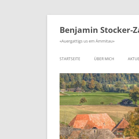
Zum
Inhalt
springen
Benjamin Stocker-
«Auergattigs us em Ämmitau»
STARTSEITE
ÜBER MICH
AKTUE