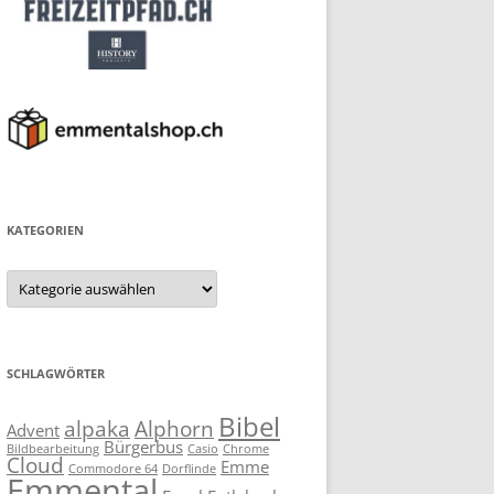
KATEGORIEN
Kategorien
SCHLAGWÖRTER
Bibel
alpaka
Alphorn
Advent
Bürgerbus
Bildbearbeitung
Casio
Chrome
Cloud
Emme
Commodore 64
Dorflinde
Emmental