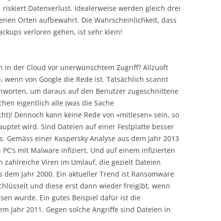
riskiert Datenverlust. Idealerweise werden gleich drei
denen Orten aufbewahrt. Die Wahrscheinlichkeit, dass
ackups verloren gehen, ist sehr klein!
n in der Cloud vor unerwünschtem Zugriff? Allzuoft
», wenn von Google die Rede ist. Tatsächlich scannt
chworten, um daraus auf den Benutzer zugeschnittene
en eigentlich alle (was die Sache
t)! Dennoch kann keine Rede von «mitlesen» sein, so
uptet wird. Sind Dateien auf einer Festplatte besser
s. Gemäss einer Kaspersky Analyse aus dem Jahr 2013
PC’s mit Malware infiziert. Und auf einem infizierten
n zahlreiche Viren im Umlauf, die gezielt Dateien
us dem Jahr 2000. Ein aktueller Trend ist Ransomware
schlüsselt und diese erst dann wieder freigibt, wenn
en wurde. Ein gutes Beispiel dafür ist die
m Jahr 2011. Gegen solche Angriffe sind Dateien in