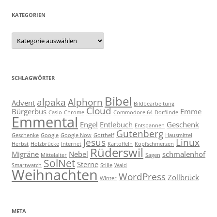
KATEGORIEN
Kategorien
SCHLAGWÖRTER
Bibel
alpaka
Alphorn
Advent
Bildbearbeitung
Cloud
Bürgerbus
Emme
Casio
Chrome
Commodore 64
Dorflinde
Emmental
Engel
Entlebuch
Geschenk
Entspannen
Gutenberg
Geschenke
Google
Google Now
Gotthelf
Hausmittel
Jesus
Linux
Herbst
Holzbrücke
Internet
Kartoffeln
Kopfschmerzen
Rüderswil
Migräne
Nebel
schmalenhof
Mittelalter
Sagen
SolNet
Sterne
Smartwatch
Stille
Wald
Weihnachten
WordPress
Zollbrück
Winter
META