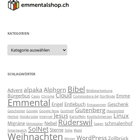
KATEGORIEN
Kategorien
SCHLAGWÖRTER
Bibel
alpaka
Alphorn
Advent
Bildbearbeitung
Cloud
Bürgerbus
Emme
Casio
Chrome
Commodore 64
Dorflinde
Emmental
Engel
Entlebuch
Geschenk
Entspannen
Gutenberg
Geschenke
Google
Google Now
Gotthelf
Hausmittel
Jesus
Linux
Herbst
Holzbrücke
Internet
Kartoffeln
Kopfschmerzen
Rüderswil
Migräne
Nebel
schmalenhof
Mittelalter
Sagen
SolNet
Sterne
Smartwatch
Stille
Wald
Weihnachten
WordPress
Zollbrück
Winter