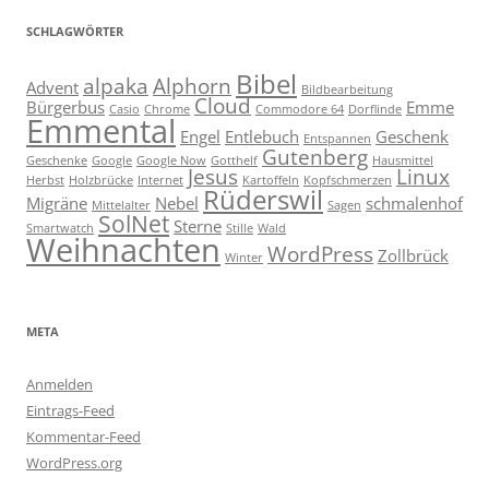
SCHLAGWÖRTER
Bibel
alpaka
Alphorn
Advent
Bildbearbeitung
Cloud
Bürgerbus
Emme
Casio
Chrome
Commodore 64
Dorflinde
Emmental
Engel
Entlebuch
Geschenk
Entspannen
Gutenberg
Geschenke
Google
Google Now
Gotthelf
Hausmittel
Jesus
Linux
Herbst
Holzbrücke
Internet
Kartoffeln
Kopfschmerzen
Rüderswil
Migräne
Nebel
schmalenhof
Mittelalter
Sagen
SolNet
Sterne
Smartwatch
Stille
Wald
Weihnachten
WordPress
Zollbrück
Winter
META
Anmelden
Eintrags-Feed
Kommentar-Feed
WordPress.org