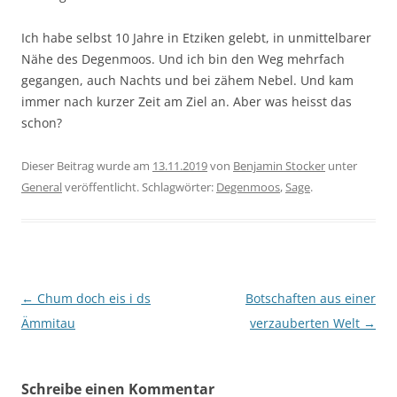
Ich habe selbst 10 Jahre in Etziken gelebt, in unmittelbarer
Nähe des Degenmoos. Und ich bin den Weg mehrfach
gegangen, auch Nachts und bei zähem Nebel. Und kam
immer nach kurzer Zeit am Ziel an. Aber was heisst das
schon?
Dieser Beitrag wurde am
13.11.2019
von
Benjamin Stocker
unter
General
veröffentlicht. Schlagwörter:
Degenmoos
,
Sage
.
Beitragsnavigation
←
Chum doch eis i ds
Botschaften aus einer
Ämmitau
verzauberten Welt
→
Schreibe einen Kommentar