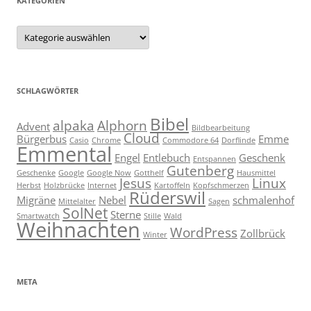
KATEGORIEN
Kategorien
SCHLAGWÖRTER
Bibel
alpaka
Alphorn
Advent
Bildbearbeitung
Cloud
Bürgerbus
Emme
Casio
Chrome
Commodore 64
Dorflinde
Emmental
Engel
Entlebuch
Geschenk
Entspannen
Gutenberg
Geschenke
Google
Google Now
Gotthelf
Hausmittel
Jesus
Linux
Herbst
Holzbrücke
Internet
Kartoffeln
Kopfschmerzen
Rüderswil
Migräne
Nebel
schmalenhof
Mittelalter
Sagen
SolNet
Sterne
Smartwatch
Stille
Wald
Weihnachten
WordPress
Zollbrück
Winter
META